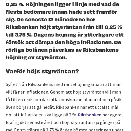
0,25 %. Höjningen ligger i linje med vad de
flesta bedömare innan hade sett framför
sig. De senaste 12 månaderna har
Riksbanken höjt styrräntan från till 0,25 %
till 3,75 %. Dagens höjning är ytterligare ett
försök att dämpa den höga inflationen. De
rörliga bolånen påverkas av Riksbankens
höjning av styrräntan.
Varför höjs styrräntan?
Syftet från Riksbankens med räntehöjningarna är att man
vill få ner inflationen. Genom att höja styrräntan vill man
få till en reaktion där inflationskurvan planar ut och påsikt
även börjar att gå nedåt. Riksbanken har ett uttalat mål
om att inflationen ska ligga på 2 %.
Riksbanken
har agerat
kraftig det senaste året och höjt styrräntan sju gånger på
rad. En styrränta på 3,75 % är den högsta noteringen under