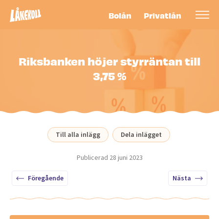
Bolån
Privatlån
Riksbanken höjer styrräntan till
3,75 %
Till alla inlägg
Dela inlägget
Publicerad
28 juni 2023
Föregående
Nästa