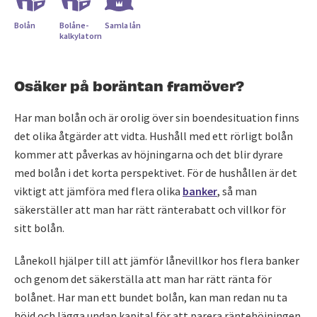
Bolån
Bolåne­
Samla lån
kalkylatorn
Osäker på boräntan framöver?
Har man bolån och är orolig över sin boendesituation finns
det olika åtgärder att vidta. Hushåll med ett rörligt bolån
kommer att påverkas av höjningarna och det blir dyrare
med bolån i det korta perspektivet. För de hushållen är det
viktigt att jämföra med flera olika
banker
, så man
säkerställer att man har rätt ränterabatt och villkor för
sitt bolån.
Lånekoll hjälper till att jämför lånevillkor hos flera banker
och genom det säkerställa att man har rätt ränta för
bolånet. Har man ett bundet bolån, kan man redan nu ta
höjd och lägga undan kapital för att parera räntehöjningen