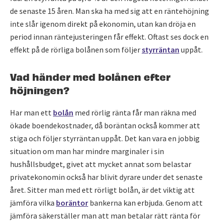
de senaste 15 åren. Man ska ha med sig att en räntehöjning
inte slår igenom direkt på ekonomin, utan kan dröja en
period innan räntejusteringen får effekt. Oftast ses dock en
effekt på de rörliga bolånen som följer
styrräntan
uppåt.
Vad händer med bolånen efter
höjningen?
Har man ett
bolån
med rörlig ränta får man räkna med
ökade boendekostnader, då boräntan också kommer att
stiga och följer styrräntan uppåt. Det kan vara en jobbig
situation om man har mindre marginaler i sin
hushållsbudget, givet att mycket annat som belastar
privatekonomin också har blivit dyrare under det senaste
året. Sitter man med ett rörligt bolån, är det viktig att
jämföra vilka
boräntor
bankerna kan erbjuda. Genom att
jämföra säkerställer man att man betalar rätt ränta för