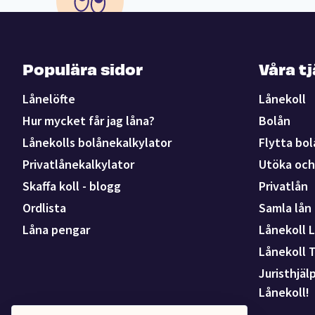
Populära sidor
Våra t
Lånelöfte
Lånekoll
Hur mycket får jag låna?
Bolån
Lånekolls bolånekalkylator
Flytta bol
Privatlånekalkylator
Utöka och 
Skaffa koll - blogg
Privatlån
Ordlista
Samla lån
Låna pengar
Lånekoll L
Lånekoll 
Juristhjäl
Lånekoll!