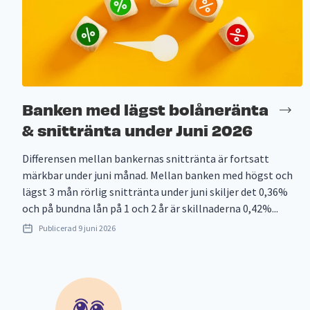
Banken med lägst bolåneränta
& snittränta under Juni 2026
Differensen mellan bankernas snittränta är fortsatt
märkbar under juni månad. Mellan banken med högst och
lägst 3 mån rörlig snittränta under juni skiljer det 0,36%
och på bundna lån på 1 och 2 år är skillnaderna 0,42%...
Publicerad
9 juni 2026