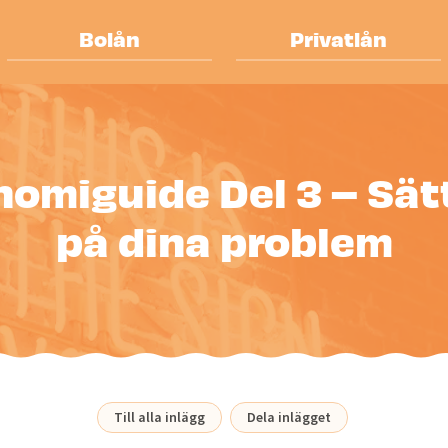
Bolån
Privatlån
omiguide Del 3 – Sät
på dina problem
Till alla inlägg
Dela inlägget