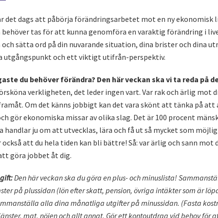
r det dags att påbörja förändringsarbetet mot en ny ekonomisk liv
 behöver tas för att kunna genomföra en varaktig förändring i live
 och sätta ord på din nuvarande situation, dina brister och dina u
ra utgångspunkt och ett viktigt utifrån-perspektiv.
igaste du behöver förändra? Den här veckan ska vi ta reda på de
örsköna verkligheten, det leder ingen vart. Var rak och ärlig mot di
ramåt. Om det känns jobbigt kan det vara skönt att tänka på att al
ch gör ekonomiska missar av olika slag. Det är 100 procent mänsk
 handlar ju om att utvecklas, lära och få ut så mycket som möjligt 
också att du hela tiden kan bli bättre! Så: var ärlig och sann mot d
t göra jobbet åt dig.
ift:
Den här veckan ska du göra en plus- och minuslista! Sammanstäl
er på plussidan (lön efter skatt, pension, övriga intäkter som är löp
sammanställa alla dina månatliga utgifter på minussidan. (Fasta kos
nster, mat, nöjen och allt annat. Gör ett kontoutdrag vid behov för at