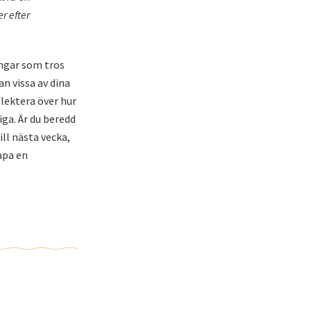
r efter
ingar som tros
n vissa av dina
lektera över hur
iga. Är du beredd
ll nästa vecka,
apa en