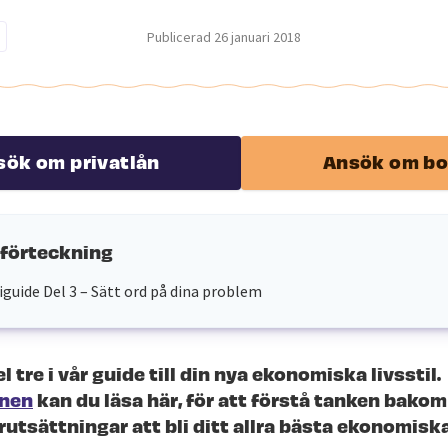
Publicerad
26 januari 2018
sök om privatlån
Ansök om bo
sförteckning
uide Del 3 – Sätt ord på dina problem
el tre i vår guide till din nya ekonomiska livsstil.
onen
kan du läsa här, för att förstå tanken bako
rutsättningar att bli ditt allra bästa ekonomiska