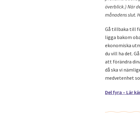
överblick.) När d
månadens slut. H
Gå tillbaka till
ligga bakom oba
ekonomiska utma
du vill ha det. G
att förändra din
då ska vi nämlig
medvetenhet som
Del fyra – Lär k