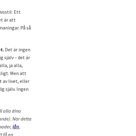
sstil. Ett
t är att
tmaningar. På så
t.
Det är ingen
g själv – det är
la, ja alla,
ligt. Men att
av livet, eller
ig själv. Ingen
l alla dina
ande). När detta
tnader,
lån
,
t få en