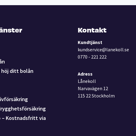
jänster
Kontakt
Kundtjänst
kundservice@lanekoll.se
0770 - 221 222
ån
höj ditt bolån
Adress
Lånekoll
Narvavägen 12
115 22 Stockholm
ivförsäkring
Trygghetsförsäkring
p – Kostnadsfritt via