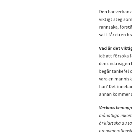
Den här veckan ä
viktigt steg som
rannsaka, förstå
sätt får du en b
Vad är det vikt
idé att försöka f
den enda vägen f
begår tankefel o
vara en människa
hur? Det innebär 
annan kommer at
Veckans hemuppg
månatliga inkomst
är klart ska du 
prenumerationstjä