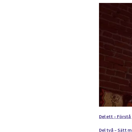
Del ett – Först
Del två – Sätt m