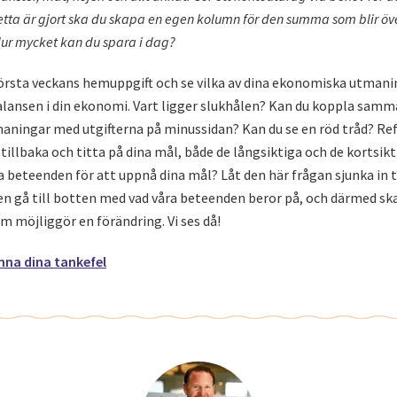
etta är gjort ska du skapa en egen kolumn för den summa som blir öve
ur mycket kan du spara i dag?
 första veckans hemuppgift och se vilka av dina ekonomiska utman
lansen i din ekonomi. Vart ligger slukhålen? Kan du koppla samma
ningar med utgifterna på minussidan? Kan du se en röd tråd? Ref
å tillbaka och titta på dina mål, både de långsiktiga och de kortsikt
a beteenden för att uppnå dina mål? Låt den här frågan sjunka in ti
en gå till botten med vad våra beteenden beror på, och därmed sk
 möjliggör en förändring. Vi ses då!
änna dina tankefel