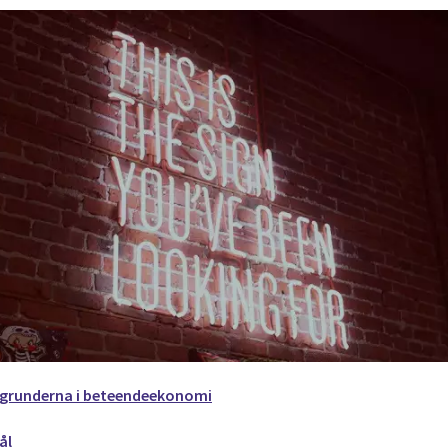
å grunderna i beteendeekonomi
ål