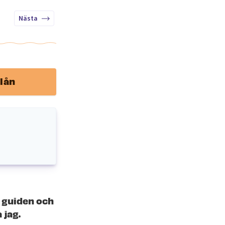
Nästa
lån
m guiden och
 jag.