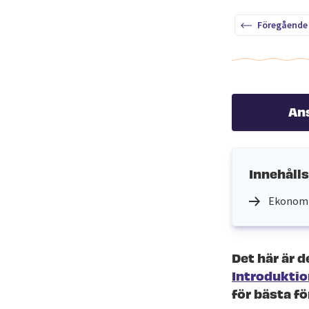
Föregående
An
Innehåll
Ekonomig
Det här är d
Introdukti
för bästa fö