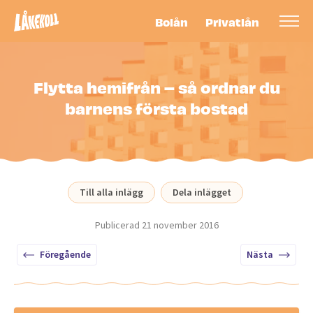
Bolån
Privatlån
Flytta hemifrån – så ordnar du
barnens första bostad
Till alla inlägg
Dela inlägget
Publicerad
21 november 2016
Föregående
Nästa