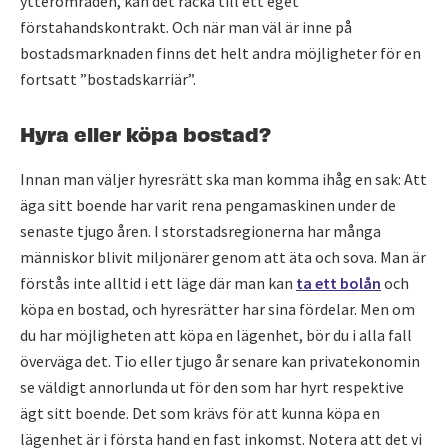
ytterområden, kan det räcka till ett eget
förstahandskontrakt. Och när man väl är inne på
bostadsmarknaden finns det helt andra möjligheter för en
fortsatt ”bostadskarriär”.
Hyra eller köpa bostad?
Innan man väljer hyresrätt ska man komma ihåg en sak: Att
äga sitt boende har varit rena pengamaskinen under de
senaste tjugo åren. I storstadsregionerna har många
människor blivit miljonärer genom att äta och sova. Man är
förstås inte alltid i ett läge där man kan
ta ett bolån
och
köpa en bostad, och hyresrätter har sina fördelar. Men om
du har möjligheten att köpa en lägenhet, bör du i alla fall
överväga det. Tio eller tjugo år senare kan privatekonomin
se väldigt annorlunda ut för den som har hyrt respektive
ägt sitt boende. Det som krävs för att kunna köpa en
lägenhet är i första hand en fast inkomst. Notera att det vi