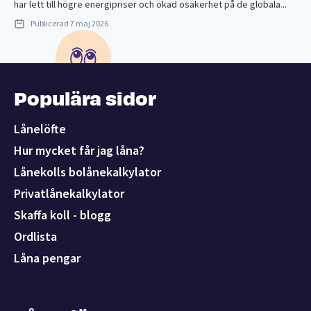
har lett till högre energipriser och ökad osäkerhet på de globala...
Publicerad
7 maj 2026
Populära sidor
Lånelöfte
Hur mycket får jag låna?
Lånekolls bolånekalkylator
Privatlånekalkylator
Skaffa koll - blogg
Ordlista
Låna pengar