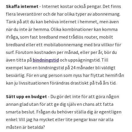
S
kaffa internet
- Internet kostar också pengar. Det finns
flera leverantörer och de har olika typer av abonnemang.
Tänk på att du kan behöva internet i hemmet, men även
när du inte är hemma. Olika kombinationer kan komma
ifråga, som fast bredband med trådlös router, mobilt
bredband eller ett mobilabonnemang med bra villkor för
surf. Förutom kostnaden per månad, eller per år, bör du
även titta på
bindningstid
och uppsägningstid. Till
exempel kan en bindningstid på 24 månader bli väldigt
besvärlig. För en ung person som nyss har flyttat hemifrån
kan ju livssituationen förändras drastiskt på två års tid.
Sätt upp en budget
- Du gör det inte för att göra någon
annan glad utan för att ge dig själv en chans att fatta
smarta beslut. Frågan du behöver ställa dig är egentligen
enkel: Vill jag ha mycket eller lite pengar kvar när alla
måsten är betalda?