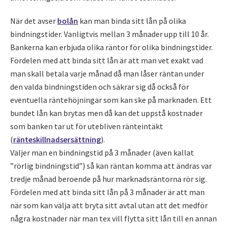
När det avser
bolån
kan man binda sitt lån på olika
bindningstider. Vanligtvis mellan 3 månader upp till 10 år.
Bankerna kan erbjuda olika räntor för olika bindningstider.
Fördelen med att binda sitt lån är att man vet exakt vad
man skall betala varje månad då man låser räntan under
den valda bindningstiden och säkrar sig då också för
eventuella räntehöjningar som kan ske på marknaden. Ett
bundet lån kan brytas men då kan det uppstå kostnader
som banken tar ut för utebliven ränteintäkt
(
ränteskillnadsersättning
).
Väljer man en bindningstid på 3 månader (även kallat
”rörlig bindningstid”) så kan räntan komma att ändras var
tredje månad beroende på hur marknadsräntorna rör sig.
Fördelen med att binda sitt lån på 3 månader är att man
när som kan välja att bryta sitt avtal utan att det medför
några kostnader när man tex vill flytta sitt lån till en annan