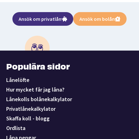
Ansök om privatlån
Ansök om bolån
Populära sidor
Lånelöfte
Hur mycket får jag låna?
Lånekolls bolånekalkylator
Privatlånekalkylator
Skaffa koll - blogg
Ordlista
Låna pengar