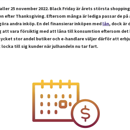
faller 25 november 2022. Black Friday är årets största shoppin
en efter Thanksgiving. Eftersom många är lediga passar de på
göra andra inköp. En del finansierar inköpen med
lån
, dock är 
att vara försiktig med att låna till konsumtion eftersom det k
mycket stor andel butiker och e-handlare väljer därför att erbj
 locka till sig kunder när julhandeln nu tar fart.