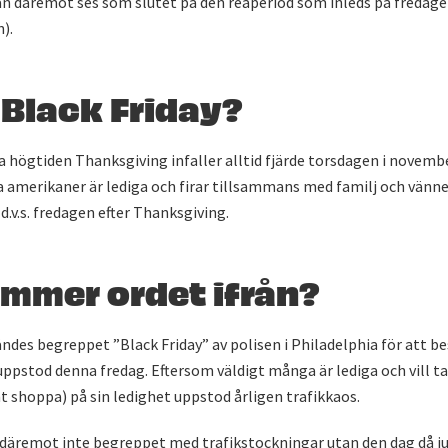
n däremot ses som slutet på den reaperiod som inleds på fredagen
).
 Black Friday?
högtiden Thanksgiving infaller alltid fjärde torsdagen i novembe
amerikaner är lediga och firar tillsammans med familj och vänner
v.s. fredagen efter Thanksgiving.
ommer ordet ifrån?
ndes begreppet ”Black Friday” av polisen i Philadelphia för att be
ppstod denna fredag. Eftersom väldigt många är lediga och vill ta s
 shoppa) på sin ledighet uppstod årligen trafikkaos.
 däremot inte begreppet med trafikstockningar utan den dag då j