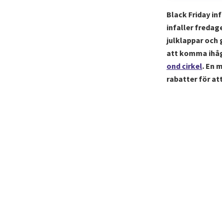
Black Friday in
infaller fredag
julklappar och 
att komma ihåg 
ond cirkel
. En 
rabatter för att