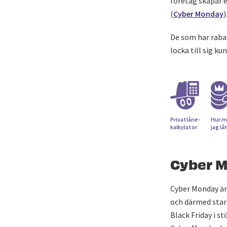
företag skapar 
(
Cyber Monday
)
De som har rabat
locka till sig k
Privatlåne­
Hur m
kalkylator
jag lå
Cyber 
Cyber Monday är 
och därmed start
Black Friday i s