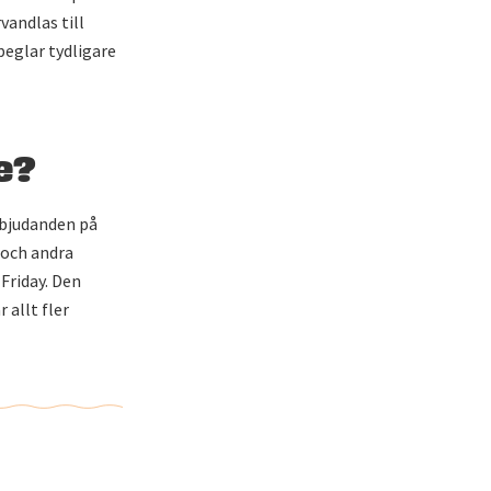
vandlas till
peglar tydligare
e?
rbjudanden på
 och andra
Friday. Den
allt fler