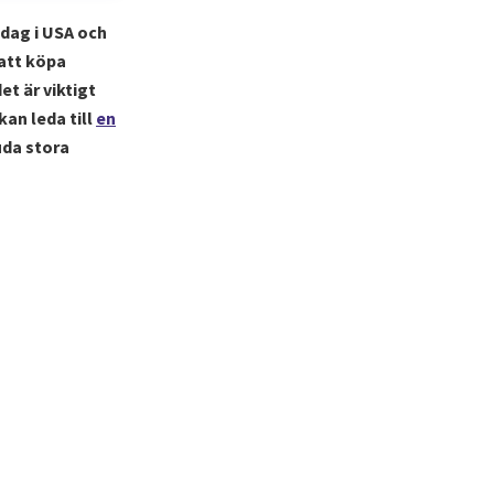
gdag i USA och
 att köpa
det är viktigt
an leda till
en
uda stora