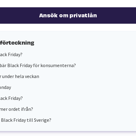
Ansök om privatlån
sförteckning
lack Friday?
bär Black Friday för konsumenterna?
 under hela veckan
onday
lack Friday?
er ordet ifrån?
Black Friday till Sverige?