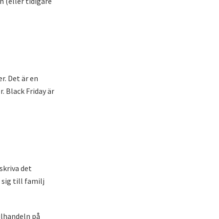
 (eller tidigare
r. Det är en
. Black Friday är
skriva det
ig till familj
ulhandeln på