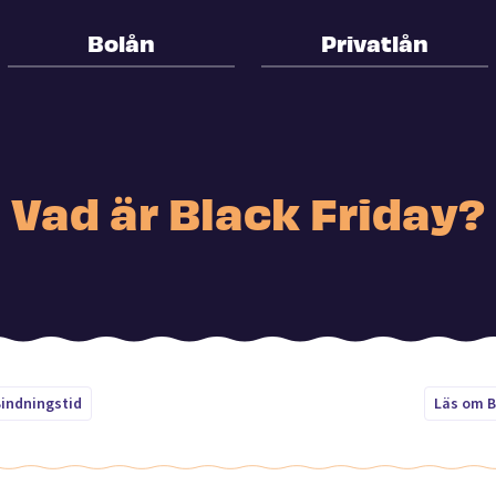
Bolån
Privatlån
Vad är Black Friday?
indningstid
Läs om B