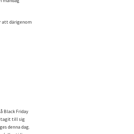
och måndag
ör att därigenom
å Black Friday
agit till sig
 ges denna dag.