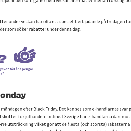
erbjudanden som gäller hela veckan alternativt mellan torsdag 
.
ter under veckan har ofta ett speciellt erbjudande på fredagen f
under som söker rabatter under denna dag.
ycket får
Låna pengar
na?
Monday
måndagen efter Black Friday. Det kan ses som e-handlarnas svar p
skottet för julhandeln online. I Sverige har e-handlarna däremot t
törre utsträckning vilket gör att de flesta (och största) rabatterna