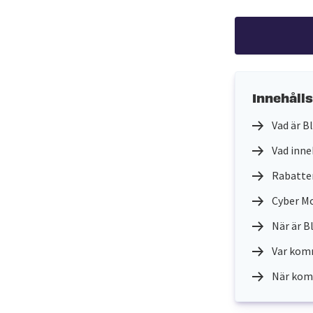
Innehåll
Vad är B
Vad inne
Rabatter
Cyber M
När är B
Var komm
När kom 