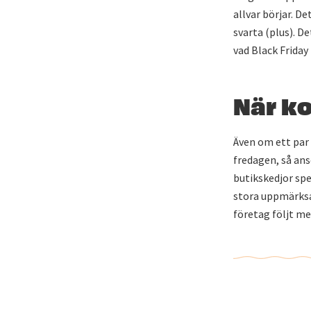
allvar börjar. D
svarta (plus). D
vad Black Friday
När ko
Även om ett par 
fredagen, så ans
butikskedjor spe
stora uppmärksam
företag följt me