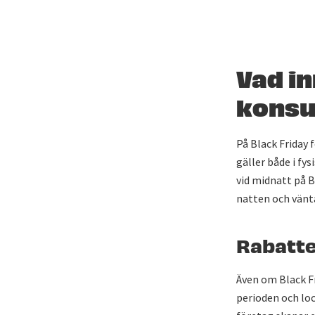
Vad in
konsu
På Black Friday 
gäller både i fy
vid midnatt på B
natten och vänta
Rabatte
Även om Black F
perioden och loc