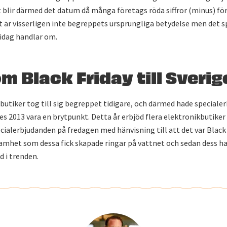
et blir därmed det datum då många företags röda siffror (minus) för
et är visserligen inte begreppets ursprungliga betydelse men det s
 idag handlar om.
m Black Friday till Sverig
butiker tog till sig begreppet tidigare, och därmed hade speciale
es 2013 vara en brytpunkt. Detta år erbjöd flera elektronikbutiker
cialerbjudanden på fredagen med hänvisning till att det var Black 
het som dessa fick skapade ringar på vattnet och sedan dess har 
d i trenden.