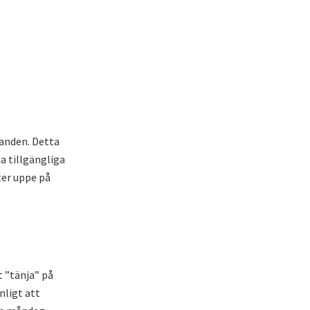
danden. Detta
na tillgängliga
tter uppe på
 ”tänja” på
nligt att