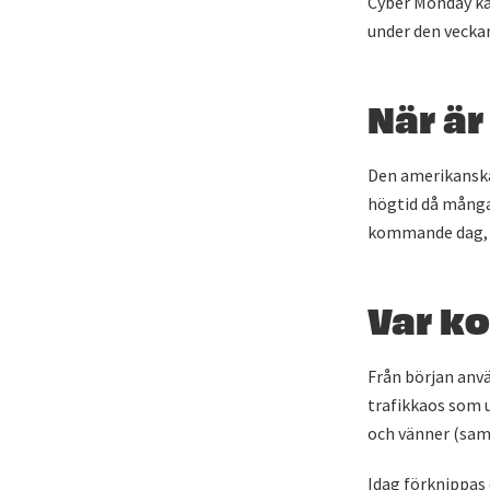
Cyber Monday ka
under den veckan
När är
Den amerikanska 
högtid då många 
kommande dag, d.
Var k
Från början anvä
trafikkaos som u
och vänner (samt
Idag förknippas