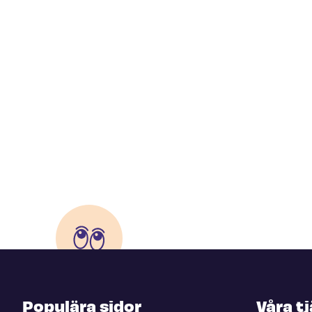
Populära sidor
Våra t