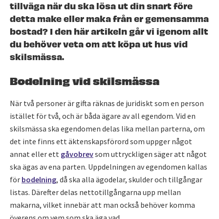
tillväga när du ska lösa ut din snart före
detta make eller maka från er gemensamma
bostad? I den här artikeln går vi igenom allt
du behöver veta om att köpa ut hus vid
skilsmässa.
Bodelning vid skilsmässa
När två personer är gifta räknas de juridiskt som en person
istället för två, och är båda ägare av all egendom. Vid en
skilsmässa ska egendomen delas lika mellan parterna, om
det inte finns ett äktenskapsförord som uppger något
annat eller ett
gåvobrev
som uttryckligen säger att något
ska ägas av ena parten. Uppdelningen av egendomen kallas
för
bodelning
, då ska alla ägodelar, skulder och tillgångar
listas. Därefter delas nettotillgångarna upp mellan
makarna, vilket innebär att man också behöver komma
överens om vem som ska äga vad.