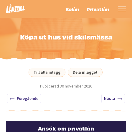
Bolån
Privatlån
Köpa ut hus vid skilsmässa
Till alla inlägg
Dela inlägget
Publicerad
30 november 2020
Föregående
Nästa
Ansök om privatlån