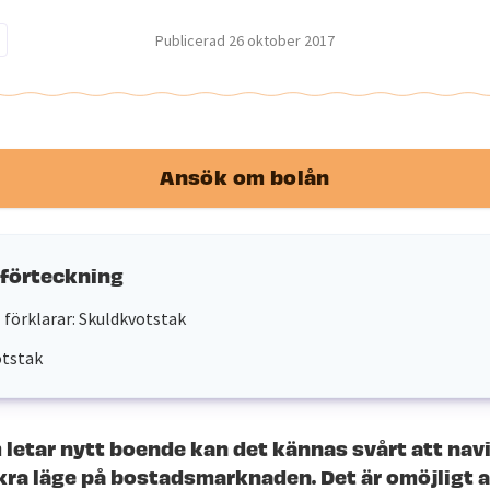
Publicerad
26 oktober 2017
Ansök om bolån
sförteckning
 förklarar: Skuldkvotstak
otstak
 letar nytt boende kan det kännas svårt att navi
ra läge på bostadsmarknaden. Det är omöjligt a