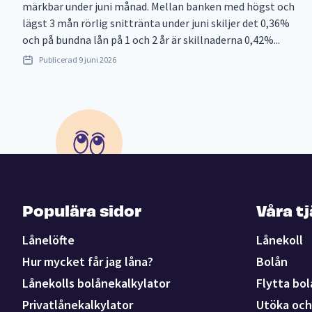
märkbar under juni månad. Mellan banken med högst och
lägst 3 mån rörlig snittränta under juni skiljer det 0,36%
och på bundna lån på 1 och 2 år är skillnaderna 0,42%...
Publicerad
9 juni 2026
Populära sidor
Våra t
Lånelöfte
Lånekoll
Hur mycket får jag låna?
Bolån
Lånekolls bolånekalkylator
Flytta bol
Privatlånekalkylator
Utöka och 