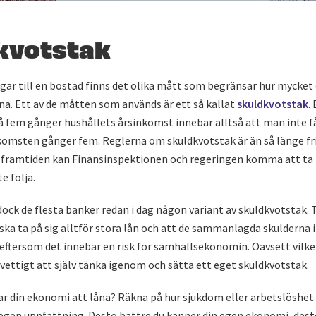
kvotstak
gar till en bostad finns det olika mått som begränsar hur mycket 
na. Ett av de måtten som används är ett så kallat
skuldkvotstak
.
å fem gånger hushållets årsinkomst innebär alltså att man inte f
omsten gånger fem. Reglerna om skuldkvotstak är än så länge friv
 framtiden kan Finansinspektionen och regeringen komma att ta
e följa.
dock de flesta banker redan i dag någon variant av skuldkvotstak. 
ska ta på sig alltför stora lån och att de sammanlagda skulderna 
a eftersom det innebär en risk för samhällsekonomin. Oavsett vil
 vettigt att själv tänka igenom och sätta ett eget skuldkvotstak.
r din ekonomi att låna? Räkna på hur sjukdom eller arbetslöshet 
 egen uppfattning. Desto bättre du känner din egen ekonomi, desto