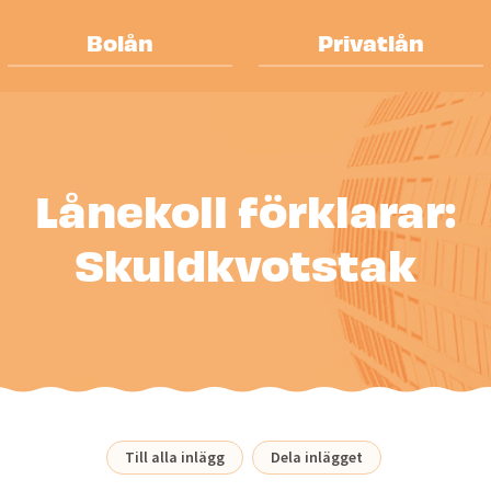
Bolån
Privatlån
Lånekoll förklarar:
Skuldkvotstak
Till alla inlägg
Dela inlägget