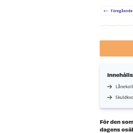
Föregående
Innehåll
Lånekoll
Skuldkv
För den som
dagens osäk