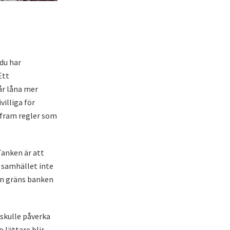
du har
 Ett
år låna mer
illiga för
 fram regler som
Tanken är att
i samhället inte
ken gräns banken
skulle påverka
 lättare blir