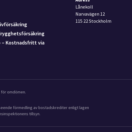
Lånekoll
Narvavägen 12
115 22 Stockholm
ivförsäkring
Trygghetsförsäkring
p – Kostnadsfritt via
ot för omdömen.
avseende förmedling av bostadskrediter enligt lagen
sinspektionens tillsyn.