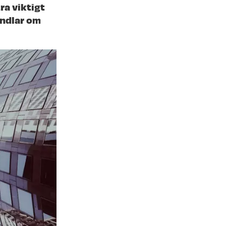
ra viktigt
andlar om