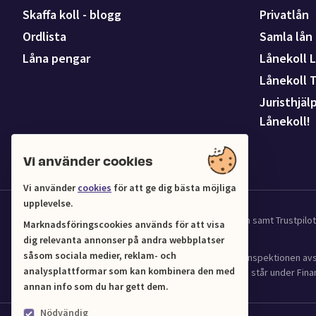
Skaffa koll - blogg
Privatlån
Ordlista
Samla lån
Låna pengar
Lånekoll L
Lånekoll 
Juristhjäl
Lånekoll!
Vi använder cookies
Vi använder
cookies
för att ge dig bästa möjliga
upplevelse.
Vi samarbetar med UC för kredit och affärsinformation samt Trustpil
Marknadsföringscookies används för att visa
dig relevanta annonser på andra webbplatser
såsom sociala medier, reklam- och
Lånekoll (Org.nr 556961-4216) har tillstånd från Finansinspektionen 
analysplattformar som kan kombinera den med
(2016:1024) om verksamhet med bostadskrediter och står under Finan
annan info som du har gett dem.
Nödvändig