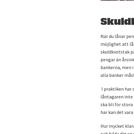
Skuld
När du lånar pen
möjlighet att lå
skuldkvotstak p
pengar än årsink
bankerna, men i
alla banker måst
I praktiken har 
låntagaren inte 
ska bli för stor
har kan det vara
Hur mycket klara
och bilda dig en