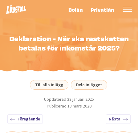
Bolån
Privatlån
Deklaration - När ska restskatten
betalas för inkomstår 2025?
Till alla inlägg
Dela inlägget
Uppdaterad
23 januari 2025
Publicerad
18 mars 2020
Föregående
Nästa