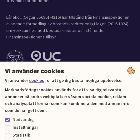
Trustpilot för omdömen.
Lånekoll (Org.nr 556961-4216) har tillstånd från Finansinspektionen
avseende förmedling av bostadskrediter enligt lagen (2016:1024)
om verksamhet med bostadskrediter och står under
Finansinspektionens tillsyn.
Vi använder cookies
Vi använder
cookies
för att ge dig bästa möjliga upplevelse.
Marknadsföringscookies används för att visa dig relevanta
annonser på andra webbplatser såsom sociala medier, reklam-
och analysplattformar som kan kombinera den med annan info
Cookies
som du har gett dem.
Nödvändig
Sitemap
Inställningar
Statistik