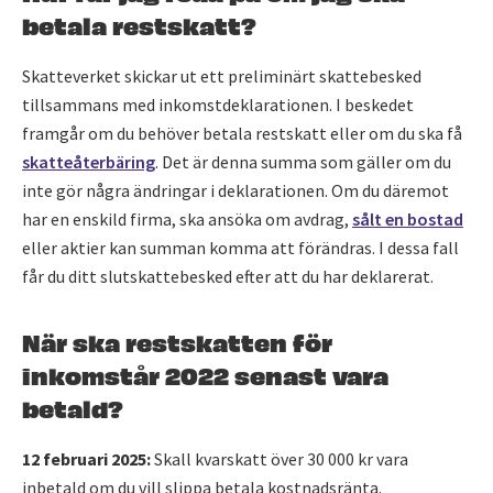
betala restskatt?
Skatteverket skickar ut ett preliminärt skattebesked
tillsammans med inkomstdeklarationen. I beskedet
framgår om du behöver betala restskatt eller om du ska få
skatteåterbäring
. Det är denna summa som gäller om du
inte gör några ändringar i deklarationen. Om du däremot
har en enskild firma, ska ansöka om avdrag,
sålt en bostad
eller aktier kan summan komma att förändras. I dessa fall
får du ditt slutskattebesked efter att du har deklarerat.
När ska restskatten för
inkomstår 2022 senast vara
betald?
12 februari 2025:
Skall
kvarskatt över 30 000 kr vara
inbetald om du vill slippa betala kostnadsränta.