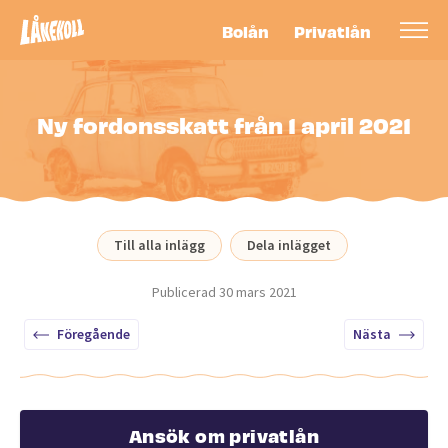
Bolån
Privatlån
Ny fordonsskatt från 1 april 2021
Till alla inlägg
Dela inlägget
Publicerad
30 mars 2021
Föregående
Nästa
Ansök om privatlån