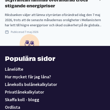
stigande energipriser
Riksbanken väljer att lämna styrräntan oförändrad idag den 7 maj
2026, trots att de senaste månadernas oroligheter i Mellanöstern
har lett till högre energipriser och ökad osäkerhet på de globala...
Publicerad
7 maj 2026
Populära sidor
Lånelöfte
Hur mycket får jag låna?
Lånekolls bolånekalkylator
Privatlånekalkylator
Skaffa koll - blogg
Ordlista