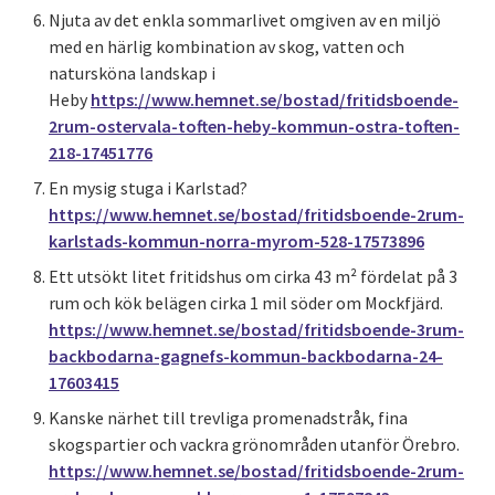
Njuta av det enkla sommarlivet omgiven av en miljö
med en härlig kombination av skog, vatten och
natursköna landskap i
Heby
https://www.hemnet.se/bostad/fritidsboende-
2rum-ostervala-toften-heby-kommun-ostra-toften-
218-17451776
En mysig stuga i Karlstad?
https://www.hemnet.se/bostad/fritidsboende-2rum-
karlstads-kommun-norra-myrom-528-17573896
Ett utsökt litet fritidshus om cirka 43 m² fördelat på 3
rum och kök belägen cirka 1 mil söder om Mockfjärd.
https://www.hemnet.se/bostad/fritidsboende-3rum-
backbodarna-gagnefs-kommun-backbodarna-24-
17603415
Kanske närhet till trevliga promenadstråk, fina
skogspartier och vackra grönområden utanför Örebro.
https://www.hemnet.se/bostad/fritidsboende-2rum-