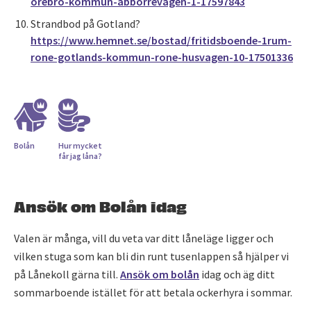
orebro-kommun-abborrevagen-1-17597843
Strandbod på Gotland?
https://www.hemnet.se/bostad/fritidsboende-1rum-
rone-gotlands-kommun-rone-husvagen-10-17501336
Bolån
Hur mycket
får jag låna?
Ansök om Bolån idag
Valen är många, vill du veta var ditt låneläge ligger och
vilken stuga som kan bli din runt tusenlappen så hjälper vi
på Lånekoll gärna till.
Ansök om bolån
idag och äg ditt
sommarboende istället för att betala ockerhyra i sommar.