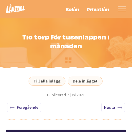
Bolån
Privatlån
Tio torp för tusenlappen i
månaden
Till alla inlägg
Dela inlägget
Publicerad
7 juni 2021
Föregående
Nästa