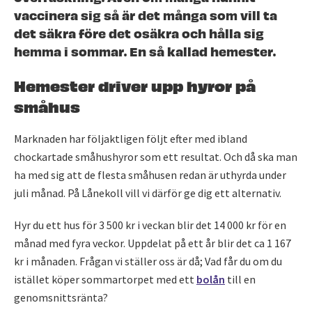
vaccinera sig så är det många som vill ta
det säkra före det osäkra och hålla sig
hemma i sommar. En så kallad hemester.
Hemester driver upp hyror på
småhus
Marknaden har följaktligen följt efter med ibland
chockartade småhushyror som ett resultat. Och då ska man
ha med sig att de flesta småhusen redan är uthyrda under
juli månad. På Lånekoll vill vi därför ge dig ett alternativ.
Hyr du ett hus för 3 500 kr i veckan blir det 14 000 kr för en
månad med fyra veckor. Uppdelat på ett år blir det ca 1 167
kr i månaden. Frågan vi ställer oss är då; Vad får du om du
istället köper sommartorpet med ett
bolån
till en
genomsnittsränta?