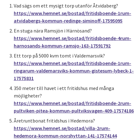
Vad sägs om ett mysigt torp utanför Åtvidaberg?
https://www.hemnet.se/bostad/fritidsboende-1rum-
atvidabergs-kommun-redinge-siminoff-17595095
En stuga nära Ramsjön i Härnösand?
https://www.hemnet.se/bostad/fritidsboende-4rum-
harnosands-kommun-ramsjo-163-17591792
Ett torp på 5000 kvm tomt i Valdemarsvik?
https://www.hemnet.se/bostad/fritidsboende-1rum-
ringarum-valdemarsviks-kommun-gistesum-lybeck-1-
17575831
350 meter till havet i ett fritidshus med många
möjligheter?
https://www.hemnet.se/bostad/fritidsboende-2rum-
pultviken-pitea-kommun-pultviksvagen-409-17574186
Åretruntbonat fritidshus i Hedemora?
https://www.hemnet.se/bostad/villa-2rum-
hedemora-kommun-norshyttan-141-17574144