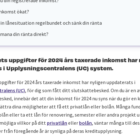
du din registrerade inkomst?
inkomst ökat?
din lånesituation regelbundet och sänk din ränta
utmana din ränta direkt?
ts uppgifter för 2024 års taxerade inkomst har 
 i Upplysningscentralens (UC) system.
pgifter för 2024 års taxerade inkomst har nyligen uppdaterats i
ralens (UC)
, för dig som fått ditt slutskattebesked. Om du är en 
esked, innebär det att din inkomst för 2024 nu syns när du gör en 
ättra dina möjligheter att få ett privatlån eller bolån. Många fun
lån eller ta ett lån för renovering, semester eller andra projekt
möjliga villkor på ditt
privatlån
eller
bolån
, väntar många till des
 från föregående år är synliga på deras kreditupplysning.