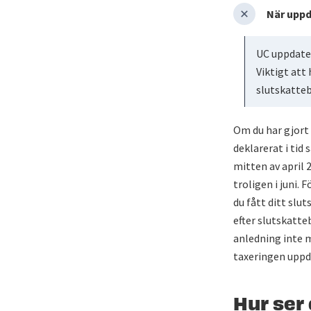
När uppd
UC uppdater
Viktigt att
slutskatte
Om du har gjort 
deklarerat i tid
mitten av april 
troligen i juni. 
du fått ditt sl
efter slutskatte
anledning inte m
taxeringen uppd
Hur ser