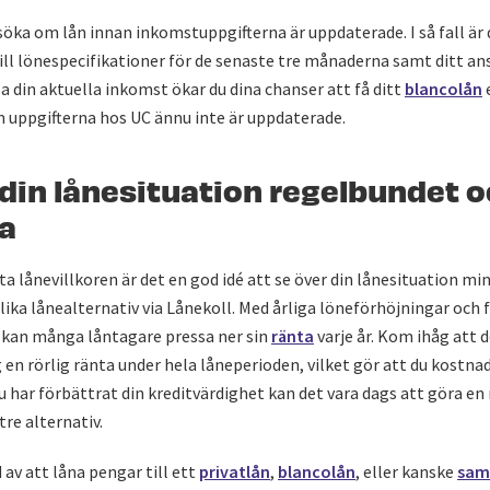
öka om lån innan inkomstuppgifterna är uppdaterade. I så fall är d
till lönespecifikationer för de senaste tre månaderna samt ditt an
 din aktuella inkomst ökar du dina chanser att få ditt
blancolån
m uppgifterna hos UC ännu inte är uppdaterade.
 din lånesituation regelbundet 
ta
sta lånevillkoren är det en god idé att se över din lånesituation mi
lika lånealternativ via Lånekoll. Med årliga löneförhöjningar och 
kan många låntagare pressa ner sin
ränta
varje år. Kom ihåg att d
g en rörlig ränta under hela låneperioden, vilket gör att du kostnad
du har förbättrat din kreditvärdighet kan det vara dags att göra en
tre alternativ.
 av att låna pengar till ett
privatlån
,
blancolån
, eller kanske
sam