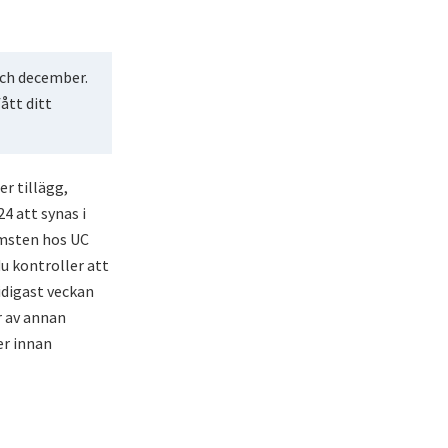
 och december.
ått ditt
er tillägg,
4 att synas i
omsten hos UC
 du kontroller att
idigast veckan
r av annan
er innan