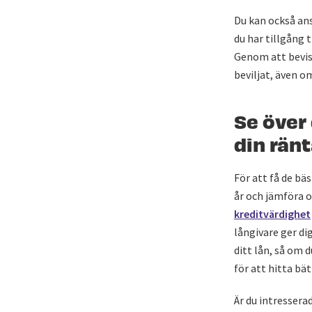
Du kan också ans
du har tillgång 
Genom att bevisa
beviljat, även o
Se över
din rän
För att få de bä
år och jämföra o
kreditvärdighet
långivare ger di
ditt lån, så om 
för att hitta bät
Är du intresserad