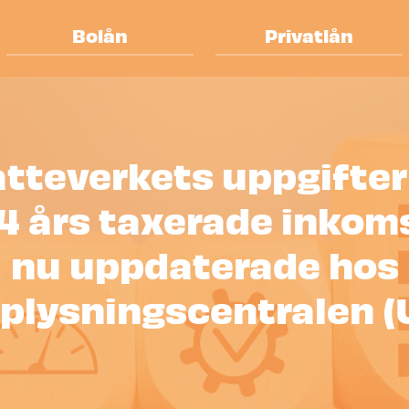
Bolån
Privatlån
tteverkets uppgifter
4 års taxerade inkoms
nu uppdaterade hos
plysningscentralen (