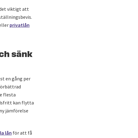
et viktigt att
ställningsbevis.
eller
privatlån
och sänk
nst en gång per
förbättrad
e flesta
sfritt kan flytta
 ny jämförelse
la lån
för att få