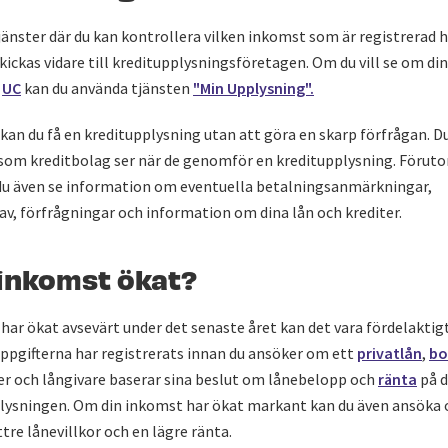
tjänster där du kan kontrollera vilken inkomst som är registrerad 
ickas vidare till kreditupplysningsföretagen. Om du vill se om din
s
UC
kan du använda tjänsten
"Min Upplysning".
 kan du få en kreditupplysning utan att göra en skarp förfrågan. Du
r som kreditbolag ser när de genomför en kreditupplysning. Förut
u även se information om eventuella betalningsanmärkningar,
v, förfrågningar och information om dina lån och krediter.
 inkomst ökat?
ar ökat avsevärt under det senaste året kan det vara fördelaktigt 
ppgifterna har registrerats innan du ansöker om ett
privatlån
,
bo
er och långivare baserar sina beslut om lånebelopp och
ränta
på d
pplysningen. Om din inkomst har ökat markant kan du även ansöka
ttre lånevillkor och en lägre ränta.