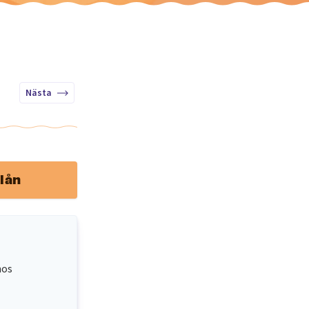
Nästa
lån
hos