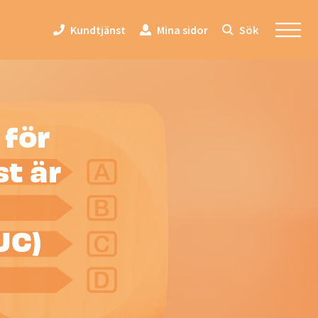
Kundtjänst
Mina sidor
Sök
 för
t är
UC)