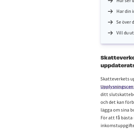
Hur ser 
Har din 
Se över 
Vill du 
Skatteverke
uppdaterats
Skatteverkets up
Upplysningscent
ditt slutskatteb
och det kan förb
lägga om sina bo
För att få bästa 
inkomstuppgifter