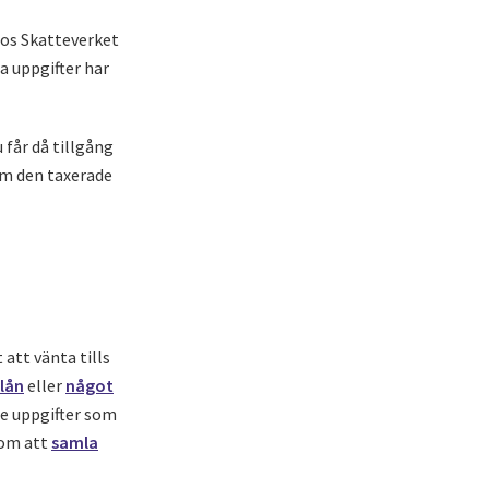
hos Skatteverket
a uppgifter har
 får då tillgång
om den taxerade
att vänta tills
lån
eller
något
e uppgifter som
 om att
samla