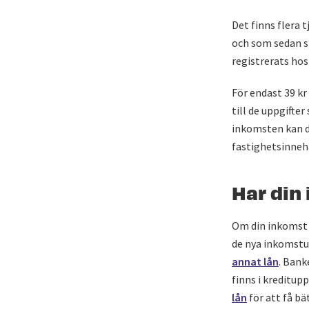
Det finns flera 
och som sedan sk
registrerats ho
För endast 39 kr
till de uppgifte
inkomsten kan d
fastighetsinneha
Har din
Om din inkomst h
de nya inkomstu
annat lån
. Bank
finns i kreditu
lån
för att få bä