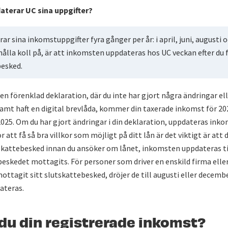
aterar UC sina uppgifter?
ar sina inkomstuppgifter fyra gånger per år: i april, juni, augusti
 hålla koll på, är att inkomsten uppdateras hos UC veckan efter du f
besked.
en förenklad deklaration, där du inte har gjort några ändringar ell
 samt haft en digital brevlåda, kommer din taxerade inkomst för 202
2025. Om du har gjort ändringar i din deklaration, uppdateras ink
För att få så bra villkor som möjligt på ditt lån är det viktigt är att
utskattebesked innan du ansöker om lånet, inkomsten uppdateras t
beskedet mottagits. För personer som driver en enskild firma elle
ottagit sitt slutskattebesked, dröjer de till augusti eller decemb
ateras.
 du din registrerade inkomst?