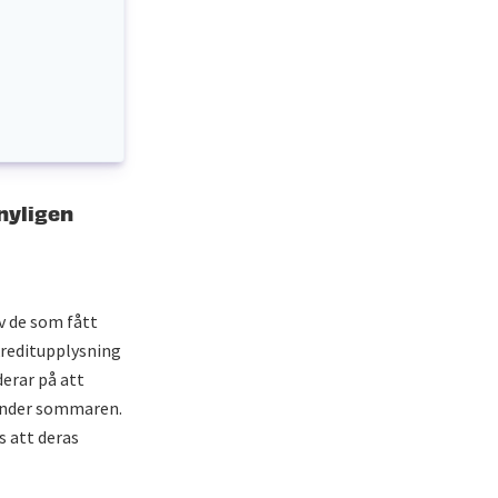
nyligen
av de som fått
kreditupplysning
derar på att
 under sommaren.
s att deras