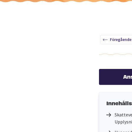
Föregående
An
Innehåll
Skatteve
Upplysn