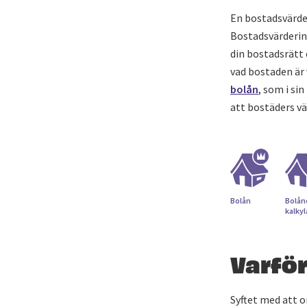
En bostadsvärde
Bostadsvärderin
din bostadsrätt 
vad bostaden är 
bolån
, som i si
att bostäders vä
Bolån
Bolån
kalky
Varfö
Syftet med att om