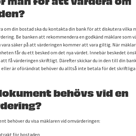
den?
ra om din bostad ska du kontakta din bank för att diskutera vilka 
ärdering. Be banken att rekommendera en godkänd mäklare som v
u vara säker på att värderingen kommer att vara giltig. När mäkl
nheten får du ett besked om det nya värdet. Innebär beskedet öns
tt få värderingen skriftligt. Därefter skickar du in den till din b
 eller är oförändrat behöver du alltså inte betala för det skriftliga
 dokument behövs vid en
dering?
nt behöver du visa mäklaren vid omvärderingen:
trakt för bostaden