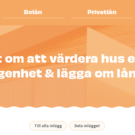
Bolån
Privatlån
t om att värdera hus e
genhet & lägga om lå
Till alla inlägg
Dela inlägget