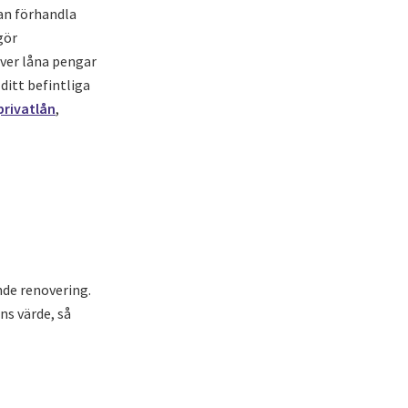
an förhandla
gör
ver låna pengar
ditt befintliga
privatlån
,
nde renovering.
ns värde, så