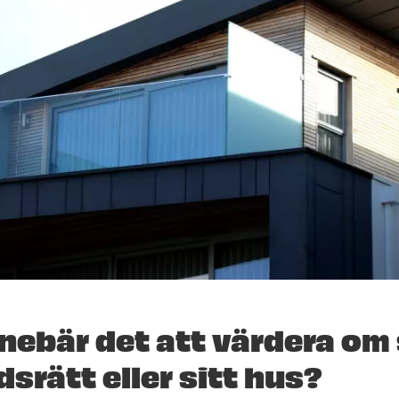
nebär det att värdera om 
srätt eller sitt hus?