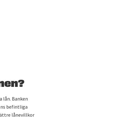
ånen?
ga lån. Banken
ns befintliga
ättre lånevillkor