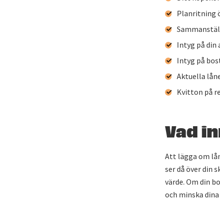
Planritning 
Sammanställn
Intyg på din
Intyg på bos
Aktuella lån
Kvitton på 
Vad in
Att lägga om lån
ser då över din
värde. Om din bo
och minska dina