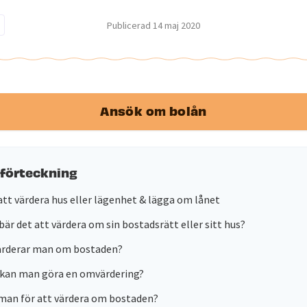
Publicerad
14 maj 2020
Ansök om bolån
sförteckning
att värdera hus eller lägenhet & lägga om lånet
bär det att värdera om sin bostadsrätt eller sitt hus?
värderar man om bostaden?
 kan man göra en omvärdering?
man för att värdera om bostaden?