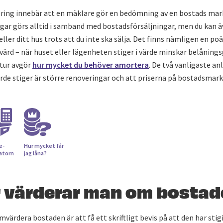
ring innebär att en mäklare gör en bedömning av en bostads mar
gar görs alltid i samband med bostadsförsäljningar, men du kan 
eller ditt hus trots att du inte ska sälja. Det finns nämligen en p
värd – när huset eller lägenheten stiger i värde minskar belånings
n tur avgör
hur mycket du behöver amortera
. De två vanligaste an
rde stiger är större renoveringar och att priserna på bostadsmar
e­
Hur mycket får
latorn
jag låna?
r värderar man om bosta
värdera bostaden är att få ett skriftligt bevis på att den har stigi