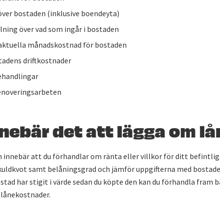
över bostaden (inklusive boendeyta)
ing över vad som ingår i bostaden
 aktuella månadskostnad för bostaden
tadens driftkostnader
ehandlingar
renoveringsarbeten
nebär det att lägga om l
 innebär att du förhandlar om ränta eller villkor för ditt befintli
 skuldkvot samt belåningsgrad och jämför uppgifterna med bostade
stad har stigit i värde sedan du köpte den kan du förhandla fram b
 lånekostnader.