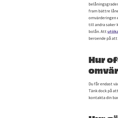
belåningsgraden
fram bättre lån
omvärderingen e
till andra saker
bolån. Att
utöka
beroende på att 
Hur of
omvär
Du får endast vä
Tänk dock på att
kontakta din ban
Hur gö