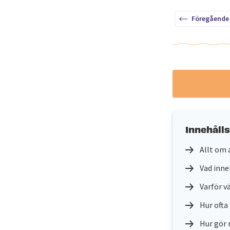
Föregående
Innehåll
Allt om 
Vad inne
Varför 
Hur ofta
Hur gör 