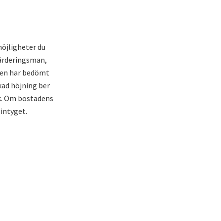
möjligheter du
ärderingsman,
aren har bedömt
kad höjning ber
ank. Om bostadens
 intyget.