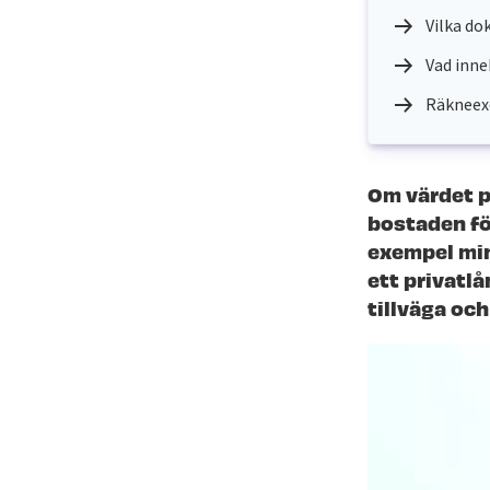
Vilka do
Vad inne
Räkneex
Om värdet på
bostaden för
exempel min
ett privatlå
tillväga oc