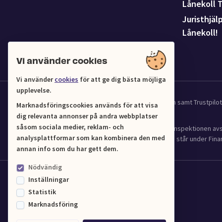
Lånekoll 
Juristhjäl
Lånekoll!
Vi använder cookies
Vi använder
cookies
för att ge dig bästa möjliga
upplevelse.
Vi samarbetar med UC för kredit och affärsinformation samt Trustpil
Marknadsföringscookies används för att visa
dig relevanta annonser på andra webbplatser
såsom sociala medier, reklam- och
Lånekoll (Org.nr 556961-4216) har tillstånd från Finansinspektionen 
analysplattformar som kan kombinera den med
(2016:1024) om verksamhet med bostadskrediter och står under Finan
annan info som du har gett dem.
Nödvändig
Inställningar
Statistik
Marknadsföring