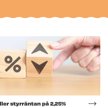
ler styrräntan på 2,25%