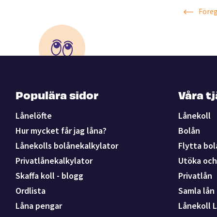
Före
Populära sidor
Våra t
Lånelöfte
Lånekoll
Hur mycket får jag låna?
Bolån
Lånekolls bolånekalkylator
Flytta bol
Privatlånekalkylator
Utöka och 
Skaffa koll - blogg
Privatlån
Ordlista
Samla lån
Låna pengar
Lånekoll L