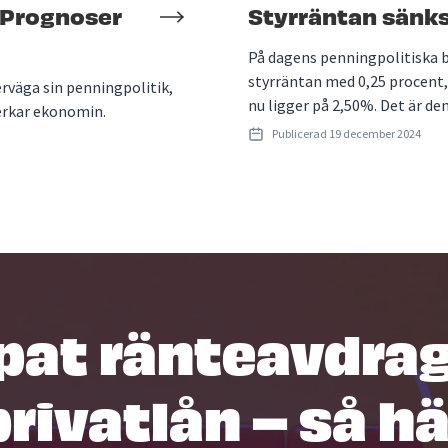
 Prognoser
Styrräntan sänks
På dagens penningpolitiska 
styrräntan med 0,25 procent,
rväga sin penningpolitik,
nu ligger på 2,50%. Det är de
verkar ekonomin.
Publicerad
19 december 2024
pat ränteavdrag
privatlån – så hä