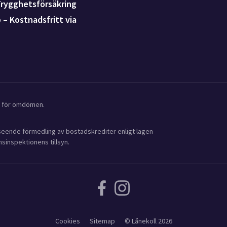
Trygghetsförsäkring
p – Kostnadsfritt via
ot för omdömen.
avseende förmedling av bostadskrediter enligt lagen
sinspektionens tillsyn.
Cookies
Sitemap
© Lånekoll 2026