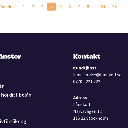
Sidor
Sida
Sida
Sida
Nuvarande sida
Sida
Sida
Sida
Sida
Sida
Sida
gående
1
2
3
4
5
6
7
8
...
51
52
jänster
Kontakt
Kundtjänst
kundservice@lanekoll.se
0770 - 221 222
ån
höj ditt bolån
Adress
Lånekoll
Narvavägen 12
115 22 Stockholm
ivförsäkring