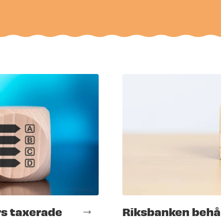
rs taxerade
Riksbanken behål