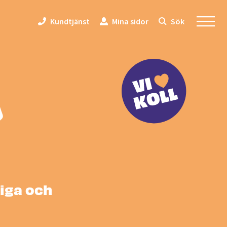
Kundtjänst
Mina sidor
Sök
 koll - Låne
liga och