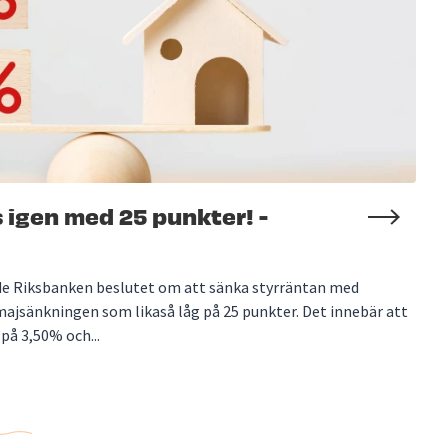
 igen med 25 punkter! -
ade Riksbanken beslutet om att sänka styrräntan med
 majsänkningen som likaså låg på 25 punkter. Det innebär att
 på 3,50% och...