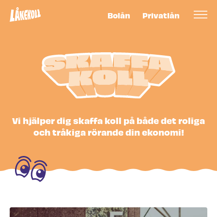
Bolån
Privatlån
Skaffa koll -
Vi hjälper dig skaffa koll på både det roliga
och tråkiga rörande din ekonomi!