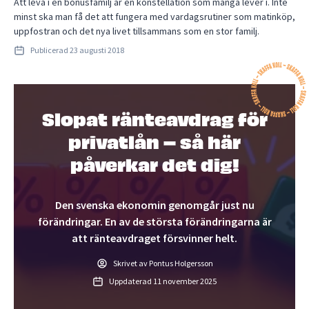
Att leva i en bonusfamilj är en konstellation som många lever i. Inte
minst ska man få det att fungera med vardagsrutiner som matinköp,
uppfostran och det nya livet tillsammans som en stor familj.
Publicerad
23 augusti 2018
Slopat ränteavdrag för
privatlån – så här
påverkar det dig!
Den svenska ekonomin genomgår just nu
förändringar. En av de största förändringarna är
att ränteavdraget försvinner helt.
Skrivet av Pontus Holgersson
Uppdaterad
11 november 2025