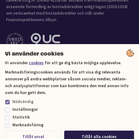
Lånekoll (Org.nr 556961-4216) har tillstånd från Finansinspektionen
avseende förmedling av bostadskrediter enligt lagen (2016:1024)
om verksamhet med bostadskrediter och står under
Finansinspektionens tillsyn.
Vi använder cookies
Vi använder
cookies
för att ge dig bästa möjliga upplevelse.
Marknadsföringscookies används för att visa dig relevanta
annonser på andra webbplatser såsom sociala medier, reklam-
och analysplattformar som kan kombinera den med annan info
Cookies
som du har gett dem.
Nödvändig
Sitemap
Inställningar
Statistik
© Lånekoll 2026
Marknadsföring
Tillåt urval
Tillåt alla cookies