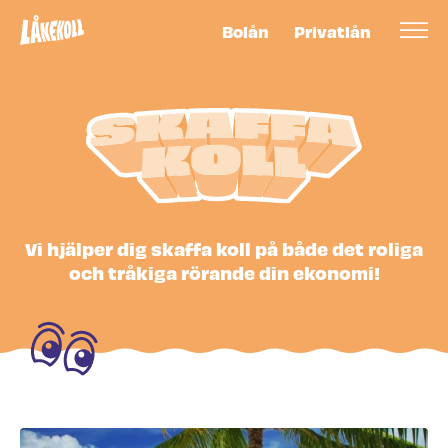
Bolån
Privatlån
Skaffa koll -
Vi hjälper dig skaffa koll på både det roliga
och tråkiga rörande din ekonomi!