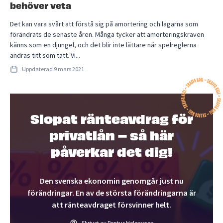
behöver veta
Det kan vara svårt att förstå sig på amortering och lagarna som
förändrats de senaste åren. Många tycker att amorteringskraven
känns som en djungel, och det blir inte lättare när spelreglerna
ändras titt som tätt. Vi...
Uppdaterad
9 mars 2021
Slopat ränteavdrag för
privatlån – så här
påverkar det dig!
Den svenska ekonomin genomgår just nu
förändringar. En av de största förändringarna är
att ränteavdraget försvinner helt.
Skrivet av Pontus Holgersson