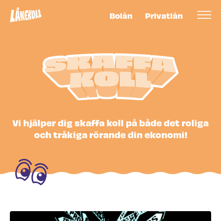
Bolån
Privatlån
Skaffa koll -
Vi hjälper dig skaffa koll på både det roliga
och tråkiga rörande din ekonomi!