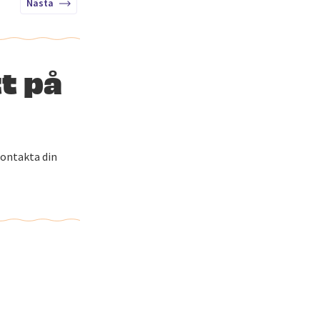
Nästa
tt på
Kontakta din