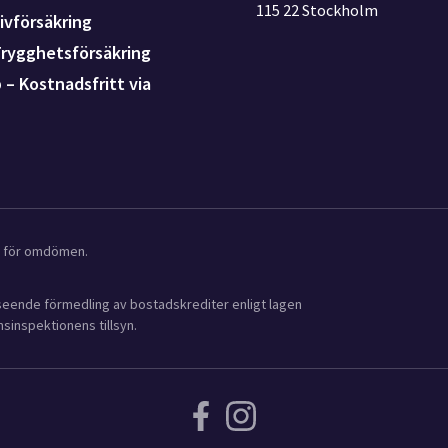
115 22 Stockholm
ivförsäkring
Trygghetsförsäkring
p – Kostnadsfritt via
ot för omdömen.
avseende förmedling av bostadskrediter enligt lagen
sinspektionens tillsyn.