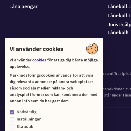
Låna pengar
Lånekoll L
Lånekoll 
Juristhjäl
Lånekoll!
Vi använder cookies
Vi använder
cookies
för att ge dig bästa möjliga
upplevelse.
Vi samarbetar med UC för kredit och affärsinformation samt Trustpil
Marknadsföringscookies används för att visa
dig relevanta annonser på andra webbplatser
såsom sociala medier, reklam- och
Lånekoll (Org.nr 556961-4216) har tillstånd från Finansinspektionen 
analysplattformar som kan kombinera den med
(2016:1024) om verksamhet med bostadskrediter och står under Finan
annan info som du har gett dem.
Nödvändig
Inställningar
Statistik