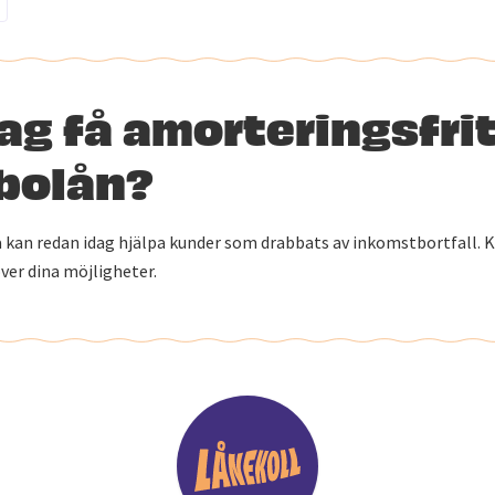
ag få amorteringsfri
 bolån?
kan redan idag hjälpa kunder som drabbats av inkomstbortfall. 
över dina möjligheter.