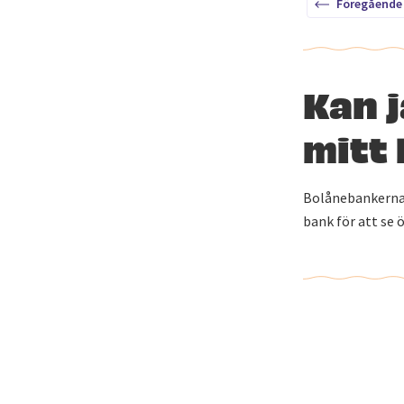
Föregående
Kan j
mitt
Bolånebankerna 
bank för att se 