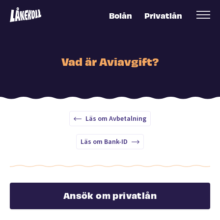
Bolån
Privatlån
Vad är Aviavgift?
Läs om Avbetalning
Läs om Bank-ID
Ansök om privatlån