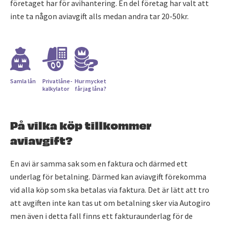
företaget har för avihantering. En del företag har valt att
inte ta någon aviavgift alls medan andra tar 20-50kr.
Samla lån
Privatlåne­
Hur mycket
kalkylator
får jag låna?
På vilka köp tillkommer
aviavgift?
En avi är samma sak som en faktura och därmed ett
underlag för betalning. Därmed kan aviavgift förekomma
vid alla köp som ska betalas via faktura. Det är lätt att tro
att avgiften inte kan tas ut om betalning sker via Autogiro
men även i detta fall finns ett fakturaunderlag för de