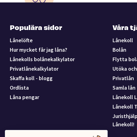
Populära sidor
Våra t
Lånelöfte
Lånekoll
Hur mycket får jag låna?
Bolån
Lånekolls bolånekalkylator
Flytta bol
Privatlånekalkylator
Utöka och 
Skaffa koll - blogg
Privatlån
Ordlista
Samla lån
Låna pengar
Lånekoll L
Lånekoll 
Juristhjäl
Lånekoll!