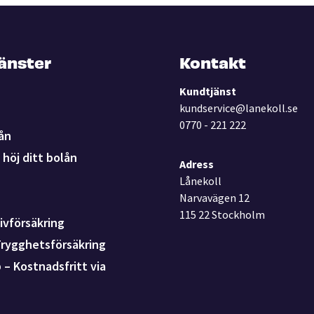
jänster
Kontakt
Kundtjänst
kundservice@lanekoll.se
0770 - 221 222
ån
höj ditt bolån
Adress
Lånekoll
Narvavägen 12
115 22 Stockholm
ivförsäkring
Trygghetsförsäkring
p – Kostnadsfritt via