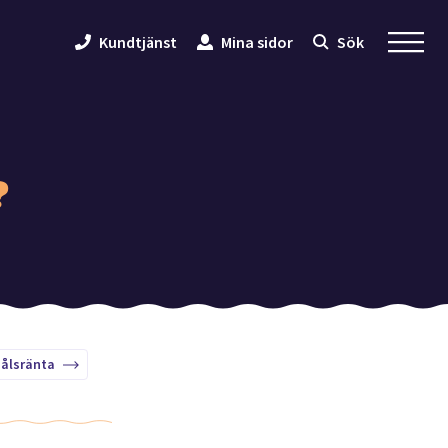
Kundtjänst
Mina sidor
Sök
?
ålsränta