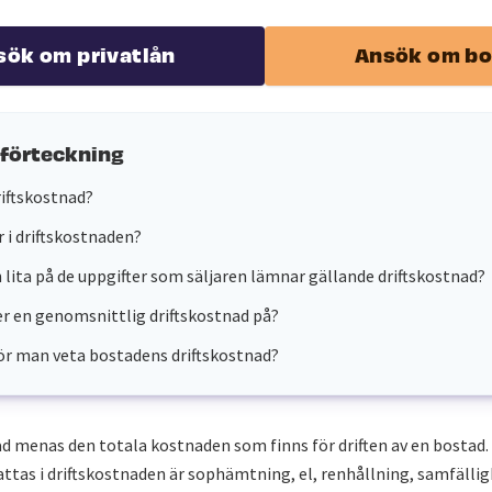
sök om privatlån
Ansök om bo
sförteckning
riftskostnad?
r i driftskostnaden?
lita på de uppgifter som säljaren lämnar gällande driftskostnad?
er en genomsnittlig driftskostnad på?
ör man veta bostadens driftskostnad?
ad menas den totala kostnaden som finns för driften av en bostad
ttas i driftskostnaden är sophämtning, el, renhållning, samfällig