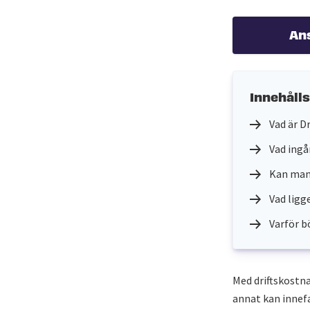
An
Innehåll
Vad är D
Vad ingå
Kan man 
Vad ligg
Varför b
Med driftskostn
annat kan innefa