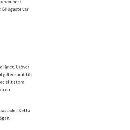
 kommuner i
 Billigaste var
a lånet. Utöver
gifter samt till
eciellt stora
ära en
bostäder. Detta
lägen.