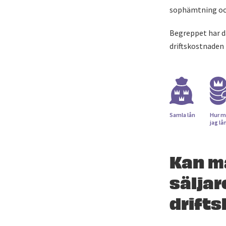
sophämtning och
Begreppet har d
driftskostnaden 
Samla lån
Hur m
jag lå
Kan ma
säljar
drift