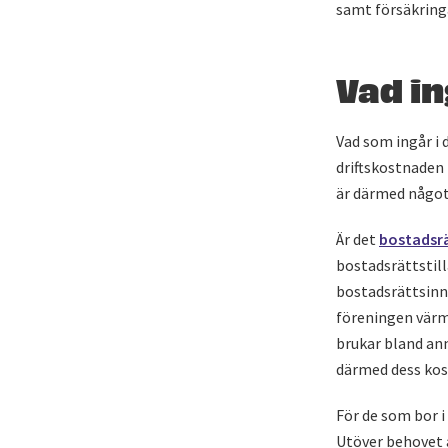
samt försäkringa
Vad in
Vad som ingår i 
driftskostnaden 
är därmed något 
Är det
bostadsr
bostadsrättstill
bostadsrättsinne
föreningen värm
brukar bland an
därmed dess kos
För de som bor i 
Utöver behovet 