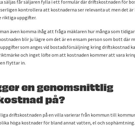
a säljas får säljaren fylla i ett formulär där driftskostnaden för b
serligen kontrollera att kostnaderna ser relevanta ut men det är 
 riktiga uppgifter.
man även komma ihåg att fråga mäklaren hur många som tidigare
kostnaden blir ju lägre om det är en ensam person som bott där m
e uppgifter som anges vid bostadsförsäljning kring driftskostnad 
riktmärke och inget löfte om att kostnaden kommer att vara krin
n flyttar in.
gger en genomsnittlig
skostnad på?
iga driftskostnaden på en villa varierar från kommun till kommu
olika höga kostnader för bland annat vatten, el och sophämtning.