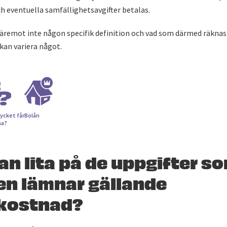
 eventuella samfällighetsavgifter betalas.
äremot inte någon specifik definition och vad som därmed räknas 
kan variera något.
ycket får
Bolån
na?
n lita på de uppgifter s
en lämnar gällande
skostnad?