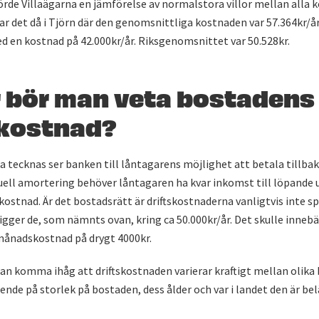
rde Villaägarna en jämförelse av normalstora villor mellan alla
var det då i Tjörn där den genomsnittliga kostnaden var 57.364kr/år.
ed en kostnad på 42.000kr/år. Riksgenomsnittet var 50.528kr.
r bör man veta bostadens
skostnad?
a tecknas ser banken till låntagarens möjlighet att betala tillbak
ell amortering behöver låntagaren ha kvar inkomst till löpande ut
kostnad. Är det bostadsrätt är driftskostnaderna vanligtvis inte sp
ligger de, som nämnts ovan, kring ca 50.000kr/år. Det skulle inneb
ånadskostnad på drygt 4000kr.
n komma ihåg att driftskostnaden varierar kraftigt mellan olika 
roende på storlek på bostaden, dess ålder och var i landet den är be