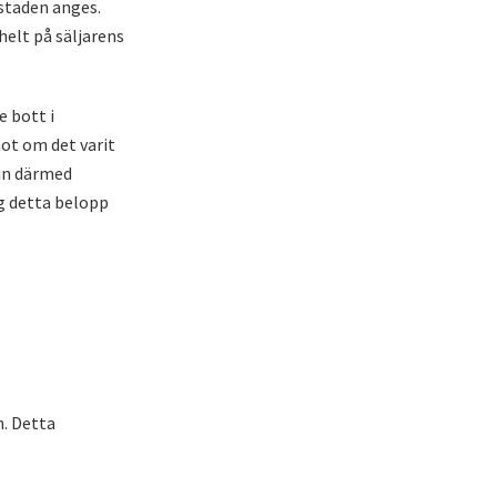
ostaden anges.
helt på säljarens
 bott i
ot om det varit
kan därmed
g detta belopp
n. Detta