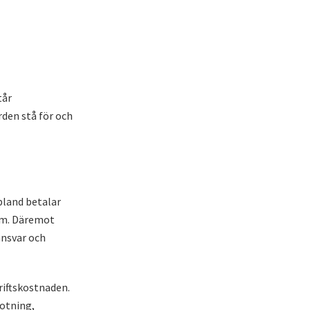
tår
rden stå för och
bland betalar
lem. Däremot
ansvar och
iftskostnaden.
sotning,