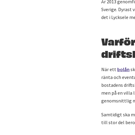
År 2013 genomfö
Sverige. Dyrast 
det i Lycksele m
Varfö
drift
När ett
bolån
sk
ränta och eventu
bostadens drifts
men på en villa 
genomsnittlig m
Samtidigt ska ma
till stor del be