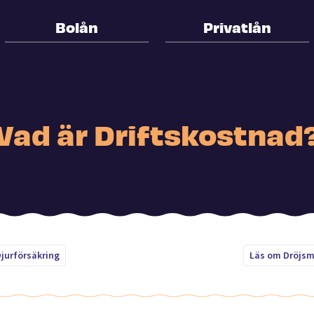
Bolån
Privatlån
Vad är Driftskostnad
jurförsäkring
Läs om Dröjsm