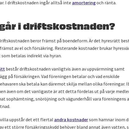
r. I driftskostnaden ingår alltså inte
amortering
och ränta.
går i driftskostnaden?
driftskostnaden beror främst på boendeform. Är det hyresrätt bes
främst av el och försäkring. Resterande kostnader brukar hyresvä
som betalas indirekt via hyran.
ätt
består driftskostnaden vanligtvis även av uppvärmning samt
ägg på försäkringen. Vad föreningen betalar och vad enskilde
havaren ska betala kan däremot skilja mellan olika föreningar. I
en även om det vanligaste är att detta fördelas ut på varje med
nat sophämtning, snöröjning och vägunderhåll vara föreningens 
tnad.
villa uppstår det ett flertal
andra kostnader
som hamnar inom dr
av ett större försäkringsskydd behöver bland annat även vatten, 