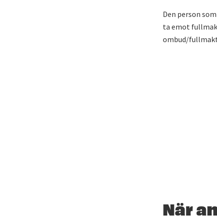
Den person som 
ta emot fullmak
ombud/fullmakt
När a