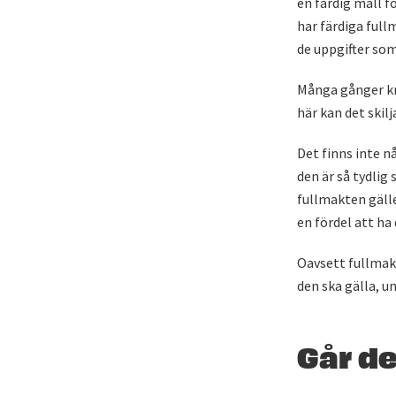
en färdig mall f
har färdiga full
de uppgifter som
Många gånger krä
här kan det skil
Det finns inte n
den är så tydlig
fullmakten gälle
en fördel att ha
Oavsett fullmak
den ska gälla, u
Går de