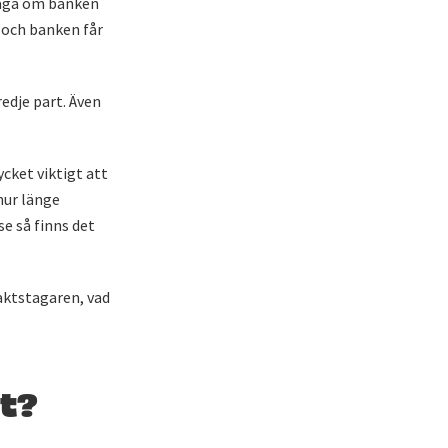
fråga om banken
s och banken får
edje part. Även
ycket viktigt att
hur länge
e så finns det
aktstagaren, vad
kt?