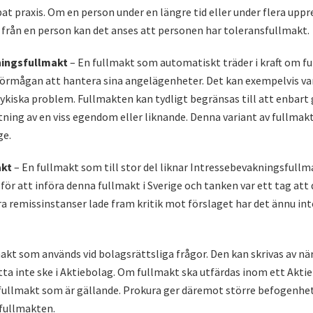
t praxis. Om en person under en längre tid eller under flera uppr
 från en person kan det anses att personen har toleransfullmakt.
ningsfullmakt
– En fullmakt som automatiskt träder i kraft om f
 förmågan att hantera sina angelägenheter. Det kan exempelvis va
ykiska problem. Fullmakten kan tydligt begränsas till att enbart g
tning av en viss egendom eller liknande. Denna variant av fullmak
ge.
akt
– En fullmakt som till stor del liknar Intressebevakningsfullm
ör att införa denna fullmakt i Sverige och tanken var ett tag att 
ra remissinstanser lade fram kritik mot förslaget har det ännu in
akt som används vid bolagsrättsliga frågor. Den kan skrivas av n
etta inte ske i Aktiebolag. Om fullmakt ska utfärdas inom ett Akti
fullmakt som är gällande. Prokura ger däremot större befogenhete
fullmakten.