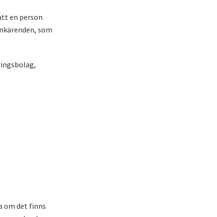
att en person
bankärenden, som
ringsbolag,
ga om det finns