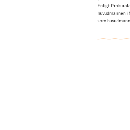
Enligt Prokurala
huvudmannen i fö
som huvudmanne