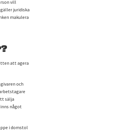
son vill
äller juridiska
anken makulera
r?
tten att agera
sgivaren och
 arbetstagare
tt sälja
finns något
uppe i domstol