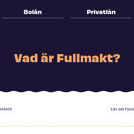
Bolån
Privatlån
Vad är Fullmakt?
intech
Läs om Fysi