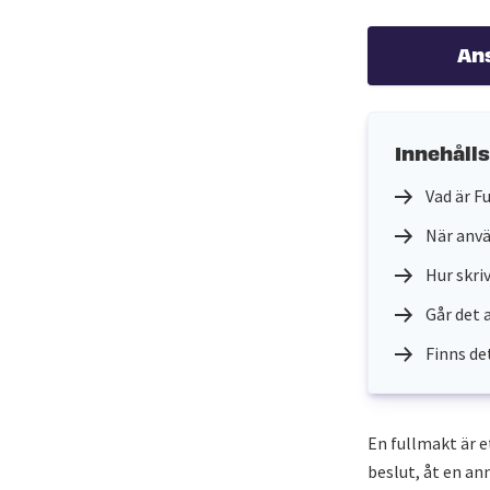
An
Innehåll
Vad är F
När anv
Hur skri
Går det 
Finns de
En fullmakt är e
beslut, åt en an