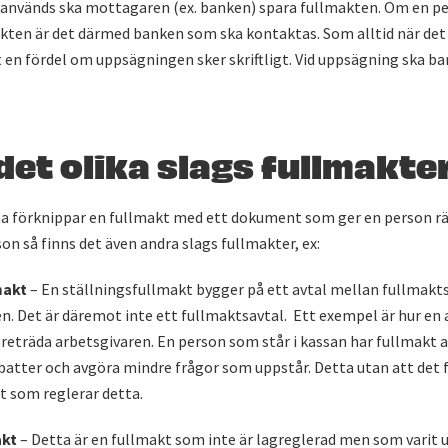
 används ska mottagaren (ex. banken) spara fullmakten. Om en per
kten är det därmed banken som ska kontaktas. Som alltid när det g
 en fördel om uppsägningen sker skriftligt. Vid uppsägning ska b
det olika slags fullmakte
ta förknippar en fullmakt med ett dokument som ger en person rä
on så finns det även andra slags fullmakter, ex:
makt
– En ställningsfullmakt bygger på ett avtal mellan fullmakt
n. Det är däremot inte ett fullmaktsavtal. Ett exempel är hur en
reträda arbetsgivaren. En person som står i kassan har fullmakt a
batter och avgöra mindre frågor som uppstår. Detta utan att det 
t som reglerar detta.
akt
– Detta är en fullmakt som inte är lagreglerad men som varit 