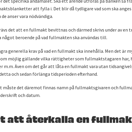
ör det specifika ändamålet. Ska ett ärende utföras på banken så 
maktsblanketter att fylla i. Det blir då tydligare vad som ska ange
 de anser vara nödvändiga.
vs det att en fullmakt bevittnas och därmed skrivs under av en tr
ja något beroende på vad fullmakten ska användas till.
ågra generella krav på vad en fullmakt ska innehålla. Men det är m
 som möjlig gällande vilka rättigheter som fullmaktstagaren har, 
r m.m. Även om det går att låta en fullmakt vara utan tidsangivels
 detta och sedan förlänga tidsperioden efterhand.
t måste det däremot finnas namn på fullmaktsgivaren och fullm
nderskrift och datum.
t att återkalla en fullma