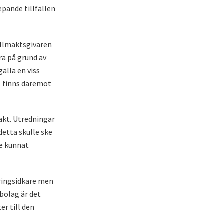
epande tillfällen
ullmaktsgivaren
ra på grund av
älla en viss
t finns däremot
akt. Utredningar
detta skulle ske
te kunnat
äringsidkare men
ebolag är det
r till den