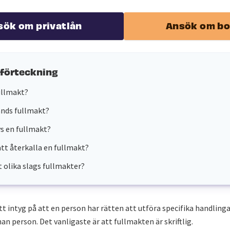
sök om privatlån
Ansök om bo
sförteckning
ullmakt?
änds fullmakt?
vs en fullmakt?
att återkalla en fullmakt?
t olika slags fullmakter?
tt intyg på att en person har rätten att utföra specifika handlinga
nan person. Det vanligaste är att fullmakten är skriftlig.