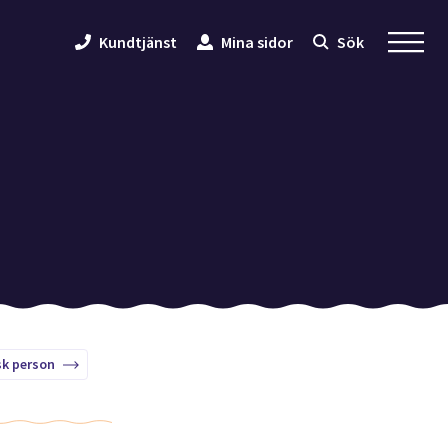
Kundtjänst
Mina sidor
Sök
sk person