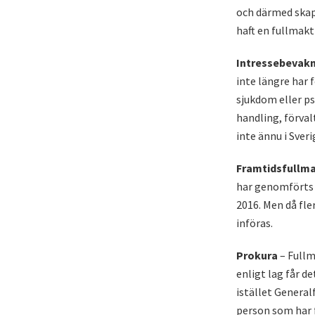
och därmed skapa
haft en fullmakt
Intressebevak
inte längre har
sjukdom eller ps
handling, förval
inte ännu i Sveri
Framtidsfullm
har genomförts f
2016. Men då fle
införas.
Prokura
– Fullm
enligt lag får d
istället General
person som har 