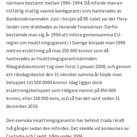
närmare bestämt mellan 1990–1994. Då införde man en
tillfällig statlig svensk bankgaranti som hanterades av
Bankstödsnämnden. Just i början på 90-talet var det flera
länder som drabbades av liknande finanskriser. Därför
bestämde man sig år 1994 att införa gemensamma EU-
regler om insättningsgaranti. I Sverige började man 1996
med en ersättning på max 250 000 kronor som då
hanterades av Insättningsgarantinämnden.
Riksgäldskontoret tog över först 1 januari 2008, och genom
ett riksdagsbeslut den 31 oktober samma år höjde man
beloppet till 500 0000 kronor. Idag ligger dock
ersättningsbeloppet som tidigare nämnt på 950 000
kronor, eller 100 000 euro, och så har det varit sedan 31
december 2010.
Den svenska insättningsgarantin har behövt träda i kraft
två gånger sedan den infördes. Det skedde vid konkursen av
Custodia och Credit, båda under 2006.