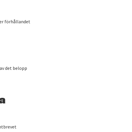
ger förhållandet
 av det belopp
ra
antbrevet