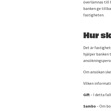
överlämnas till 
banken ge tillba
fastigheten.
Hur s
Det är fastighet
hjälper banken 
ansökningspers
Om ansökan sker
Vilken informati
Gift
– I detta fa
Sambo
– Om bo