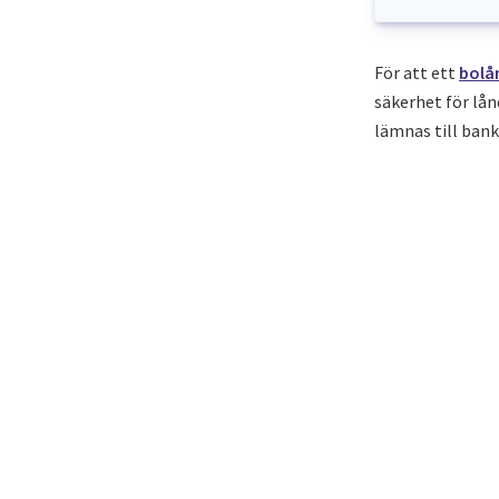
För att ett
bolå
säkerhet för lån
lämnas till ban