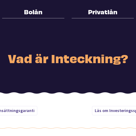
Bolån
Privatlån
Vad är Inteckning?
nsättningsgaranti
Läs om Investerings