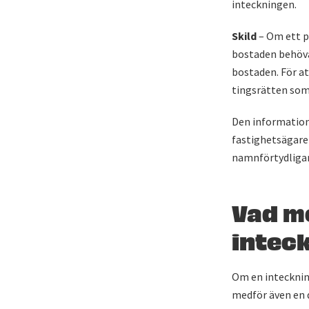
inteckningen.
Skild
– Om ett p
bostaden behöva 
bostaden. För at
tingsrätten som
Den information
fastighetsägare
namnförtydliga
Vad m
intec
Om en intecknin
medför även en 