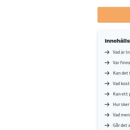
Innehåll
Vad är I
Var finn
Kan det 
Vad kost
Kan ett 
Hur sker
Vad mena
Går det 