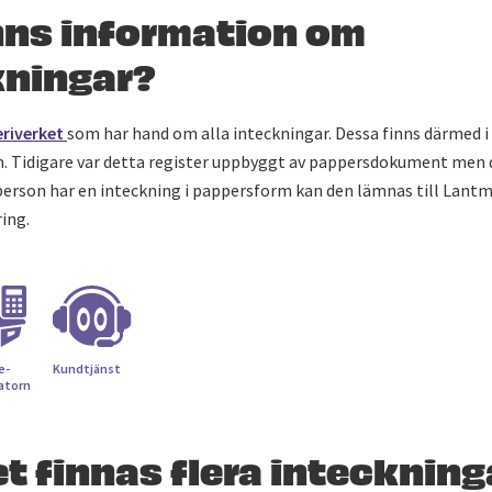
nns information om
kningar?
riverket
som har hand om alla inteckningar. Dessa finns därmed i 
m. Tidigare var detta register uppbyggt av pappersdokument men d
person har en inteckning i pappersform kan den lämnas till Lantm
ring.
e­
Kundtjänst
latorn
t finnas flera inteckning