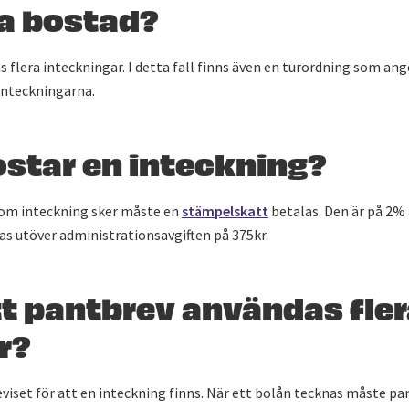
 bostad?
as flera inteckningar. I detta fall finns även en turordning som an
inteckningarna.
ostar en inteckning?
om inteckning sker måste en
stämpelskatt
betalas. Den är på 2%
s utöver administrationsavgiften på 375kr.
tt pantbrev användas fle
r?
viset för att en inteckning finns. När ett bolån tecknas måste p