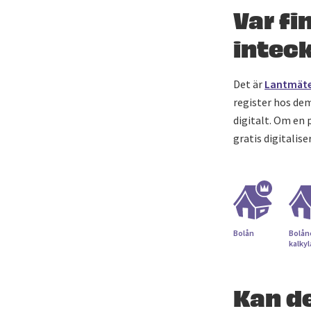
Var fi
intec
Det är
Lantmäte
register hos de
digitalt. Om en 
gratis digitalise
Bolån
Bolån
kalky
Kan de