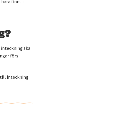
bara finns i
ng?
n inteckning ska
ingar förs
ill inteckning