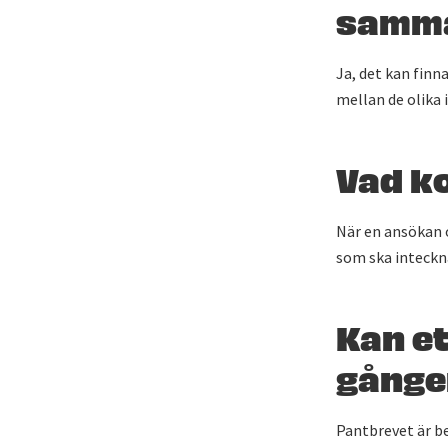
samma
Ja, det kan finn
mellan de olika 
Vad k
När en ansökan 
som ska inteckna
Kan e
gånge
Pantbrevet är be