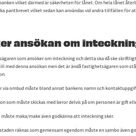
banken vilket därmed är säkerheten för lånet. Om hela lånet åter
ka pantbrevet vilket sedan kan användas vid andra tillfällen för a
ker ansökan om inteckni
sägaren som ansöker om inteckning och detta ska då ske skriftligt. 
till med denna ansökan men det är ändå fastighetsägaren som st
on.
 via ombud måste bland annat bankens namn och kontaktuppgift
on som måste skickas med beror delvis på om personen är gift elle
ll måste maka/make även godkänna att inteckning sker.
staden räknas som gemensam egendom måste en sambo även g