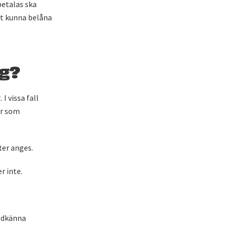
betalas ska
tt kunna belåna
ng?
I vissa fall
år som
er anges.
r inte.
odkänna