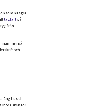
rson som nu äger
aft
lagfart
på
ntyg från
.
rsonnummer på
erskrift och
 lång tid och
s inte risken för