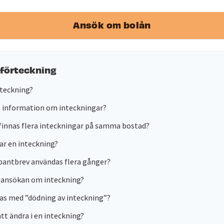
Ansök om bolån
sförteckning
nteckning?
s information om inteckningar?
finnas flera inteckningar på samma bostad?
ar en inteckning?
pantbrev användas flera gånger?
 ansökan om inteckning?
s med ”dödning av inteckning”?
att ändra i en inteckning?