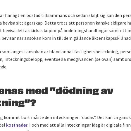
ar har ägt en bostad tillsammans och sedan skiljt sig kan den pe
bevisa sitt ägarskap. Detta trots att personen kanske tidigare h
t bevisa detta skickas kopior på bodelningshandlingar samt ett i
 bevisar när ansökan kom in till dem gällande äktenskapsskillnad
 som anges i ansökan är bland annat fastighetsbeteckning, pe
n, inteckningsbelopp, eventuella medgivanden (se ovan) samt und
nde.
enas med ”dödning av
kning”?
g kommit bort måste den inteckningen ”dödas”. Det kan ta ganska
del
kostnader
. I och med att alla inteckningar idag är digitala finn