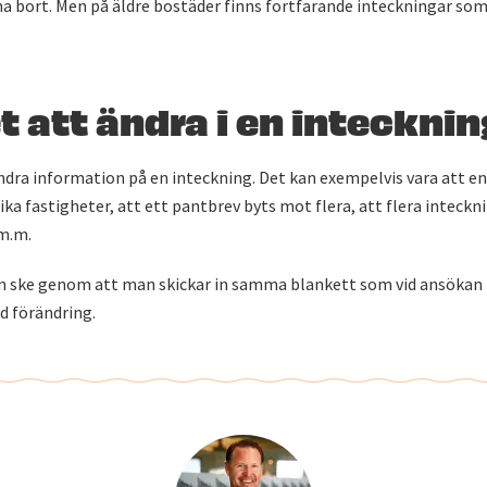
 bort. Men på äldre bostäder finns fortfarande inteckningar som 
t att ändra i en inteckni
ändra information på en inteckning. Det kan exempelvis vara att e
lika fastigheter, att ett pantbrev byts mot flera, att flera inteckn
m.m.
n ske genom att man skickar in samma blankett som vid ansökan t
d förändring.