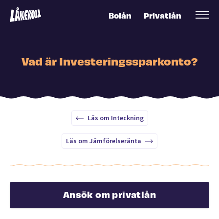
Bolån
Privatlån
Vad är Investeringssparkonto?
Läs om Inteckning
Läs om Jämförelseränta
Ansök om privatlån