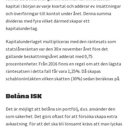
kapital i början av varje kvartal och adderar ev. insättningar
och överföringar till kontot under året. Denna summa
divideras med fyra vilket därmed skapar ett
kapitalunderlag.
Kapitalunderlaget multipliceras med den räntesats som
statslåneräntan var den 30:e november året före det
gällande beskattningsåret adderat med 0,75
procentenheter. Från 2016 finns en regel om att den lägsta
räntesatsen i detta fall får vara 1,25%. Då skapas
schablonintäkten vilken skatten (30%) sedan beräknas på.
Belåna ISK
Det är möjligt att belåna sin portfölj, d.v.s. använder den
som säkerhet. Det görs oftast för att försöka skapa extra
avkastning. För att det ska bli lönsamt krävs att man lyckas