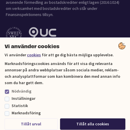
avseende förmedling av bostadskrediter enligt lagen (2016:1024)
om verksamhet med bostadskrediter och står under
Finansinspektionens tillsyn.
Vi använder cookies
Vi använder
cookies
för att ge dig bästa möjliga upplevelse.
Marknadsföringscookies används för att visa dig relevanta
annonser på andra webbplatser såsom sociala medier, reklam-
och analysplattformar som kan kombinera den med annan info
Cookies
som du har gett dem.
Nödvändig
Sitemap
Inställningar
Statistik
© Lånekoll 2026
Marknadsföring
Tillåt urval
Tillåt alla cookies