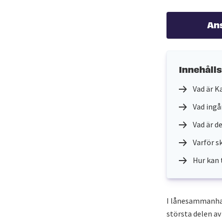
An
Innehåll
Vad är K
Vad ingå
Vad är d
Varför s
Hur kan 
I lånesammanhan
största delen a