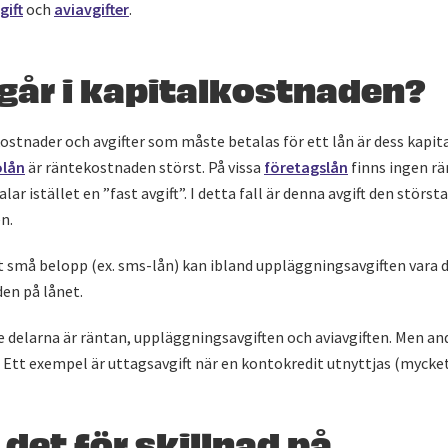
gift
och
aviavgifter
.
går i kapitalkostnaden?
stnader och avgifter som måste betalas för ett lån är dess kapit
olån
är räntekostnaden störst. På vissa
företagslån
finns ingen rä
ar istället en ”fast avgift”. I detta fall är denna avgift den störst
n.
t små belopp (ex. sms-lån) kan ibland uppläggningsavgiften vara 
en på lånet.
e delarna är räntan, uppläggningsavgiften och aviavgiften. Men and
Ett exempel är uttagsavgift när en kontokredit utnyttjas (mycket
 det för skillnad på