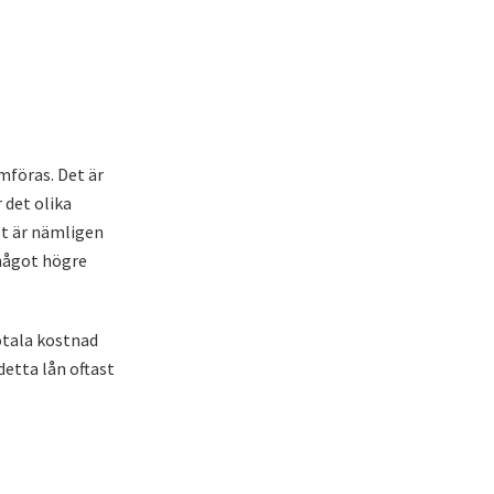
mföras. Det är
 det olika
et är nämligen
 något högre
totala kostnad
detta lån oftast