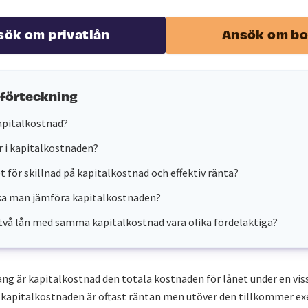
sök om privatlån
Ansök om bo
sförteckning
apitalkostnad?
r i kapitalkostnaden?
et för skillnad på kapitalkostnad och effektiv ränta?
ka man jämföra kapitalkostnaden?
två lån med samma kapitalkostnad vara olika fördelaktiga?
g är kapitalkostnad den totala kostnaden för lånet under en viss
v kapitalkostnaden är oftast räntan men utöver den tillkommer e