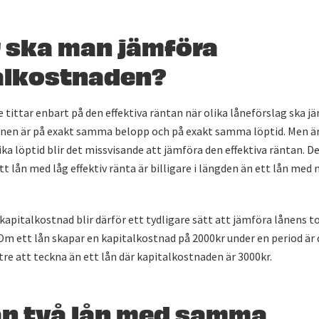
r ska man jämföra
alkostnaden?
tittar enbart på den effektiva räntan när olika låneförslag ska jä
ånen är på exakt samma belopp och på exakt samma löptid. Men är
ka löptid blir det missvisande att jämföra den effektiva räntan. D
ett lån med låg effektiv ränta är billigare i längden än ett lån med
 kapitalkostnad blir därför ett tydligare sätt att jämföra lånens 
Om ett lån skapar en kapitalkostnad på 2000kr under en period är 
e att teckna än ett lån där kapitalkostnaden är 3000kr.
an två lån med samma