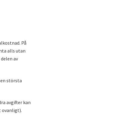
alkostnad. På
nta alls utan
a delen av
den största
ra avgifter kan
 ovanligt).