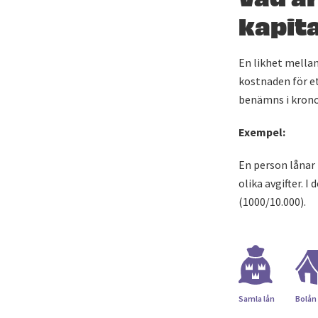
kapit
En likhet mella
kostnaden för et
benämns i krono
Exempel:
En person lånar 
olika avgifter. 
(1000/10.000).
Samla lån
Bolån