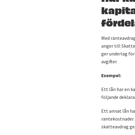
kapita
förde
Med ränteavdrage
anger till Skatt
ger underlag för
avgifter.
Exempel:
Ett lån har en k
följande deklar
Ett annat lån ha
räntekostnader. 
skatteavdrag ge