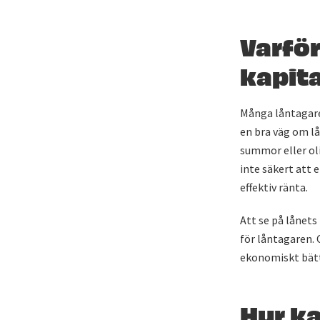
Varfö
kapit
Många låntagare 
en bra väg om l
summor eller oli
inte säkert att 
effektiv ränta.
Att se på lånets
för låntagaren. 
ekonomiskt bättr
Hur k