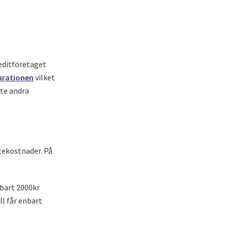
reditföretaget
arationen
vilket
nte andra
tekostnader. På
nbart 2000kr
ll får enbart