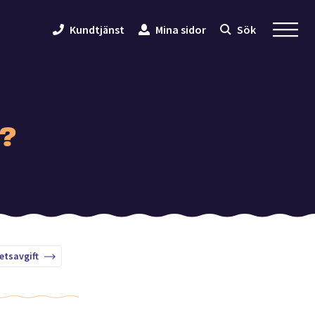
Kundtjänst
Mina sidor
Sök
d?
tsavgift