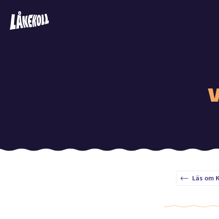
V
Läs om K