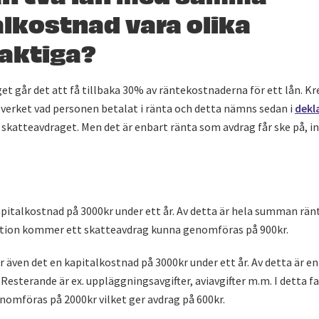
lkostnad vara olika
laktiga?
t går det att få tillbaka 30% av räntekostnaderna för ett lån. K
everket vad personen betalat i ränta och detta nämns sedan i
dekl
 skatteavdraget. Men det är enbart ränta som avdrag får ske på, i
apitalkostnad på 3000kr under ett år. Av detta är hela summan rän
ation kommer ett skatteavdrag kunna genomföras på 900kr.
r även det en kapitalkostnad på 3000kr under ett år. Av detta är e
Resterande är ex. uppläggningsavgifter, aviavgifter m.m. I detta fa
nomföras på 2000kr vilket ger avdrag på 600kr.