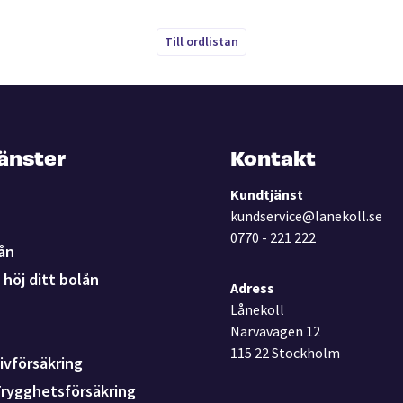
Till ordlistan
jänster
Kontakt
Kundtjänst
kundservice@lanekoll.se
0770 - 221 222
ån
höj ditt bolån
Adress
Lånekoll
Narvavägen 12
115 22 Stockholm
ivförsäkring
Trygghetsförsäkring