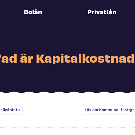
Bolån
Privatlån
ad är Kapitalkostna
alkylränta
Läs om Kommunal fastighe