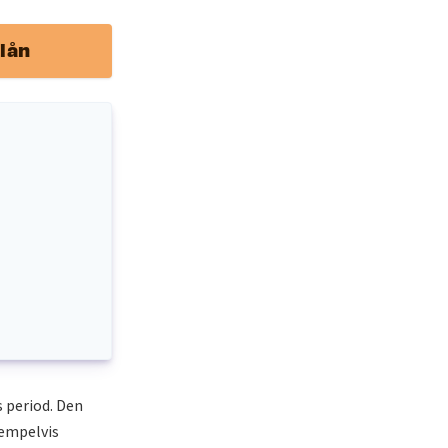
lån
 period. Den
xempelvis