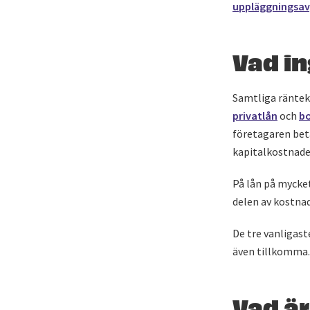
uppläggningsav
Vad in
Samtliga ränteko
privatlån
och
b
företagaren betal
kapitalkostnade
På lån på mycke
delen av kostnad
De tre vanligast
även tillkomma. 
Vad är