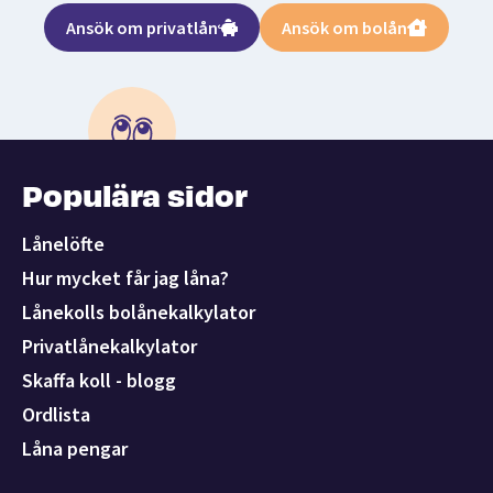
Ansök om privatlån
Ansök om bolån
Populära sidor
Lånelöfte
Hur mycket får jag låna?
Lånekolls bolånekalkylator
Privatlånekalkylator
Skaffa koll - blogg
Ordlista
Låna pengar