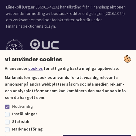
Lånekoll (Org.nr 556961-4216) har tillstånd från Finansinspektionen
avseende förmedling av bostadskrediter enligt lagen (2016:1024)
om verksamhet med bostadskrediter och står under
Finansinspektionens tillsyn.
Vi använder cookies
Vi använder
cookies
för att ge dig bästa möjliga upplevelse.
Marknadsföringscookies används för att visa dig relevanta
annonser på andra webbplatser såsom sociala medier, reklam-
och analysplattformar som kan kombinera den med annan info
Cookies
som du har gett dem.
Nödvändig
Sitemap
Inställningar
Statistik
© Lånekoll 2026
Marknadsföring