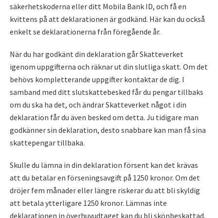
säkerhetskoderna eller ditt Mobila Bank ID, och få en
kvittens på att deklarationen är godkänd. Här kan du också
enkelt se deklarationerna från föregående år.
När du har godkänt din deklaration går Skatteverket
igenom uppgifterna och räknar ut din slutliga skatt. Om det
behövs kompletterande uppgifter kontaktar de dig. I
samband med ditt slutskattebesked får du pengar tillbaks
om du ska ha det, och ändrar Skatteverket något i din
deklaration får du även besked om detta. Ju tidigare man
godkänner sin deklaration, desto snabbare kan man få sina
skattepengar tillbaka.
Skulle du lämna in din deklaration försent kan det krävas
att du betalar en förseningsavgift på 1250 kronor. Om det
dröjer fem månader eller längre riskerar du att bli skyldig
att betala ytterligare 1250 kronor. Lämnas inte
deklarationen in överhuvudtaget kan du bli skönbeskattad,