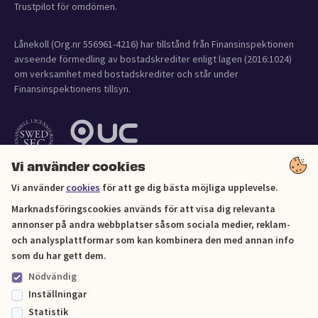
Trustpilot för omdömen.
Lånekoll (Org.nr 556961-4216) har tillstånd från Finansinspektionen
avseende förmedling av bostadskrediter enligt lagen (2016:1024)
om verksamhet med bostadskrediter och står under
Finansinspektionens tillsyn.
Vi använder cookies
Vi använder
cookies
för att ge dig bästa möjliga upplevelse.
Marknadsföringscookies används för att visa dig relevanta
annonser på andra webbplatser såsom sociala medier, reklam-
och analysplattformar som kan kombinera den med annan info
Cookies
som du har gett dem.
Nödvändig
Sitemap
Inställningar
Statistik