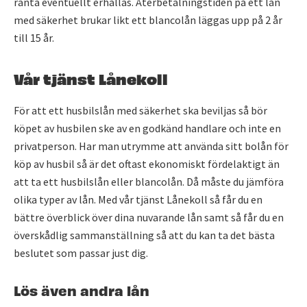
ränta eventuellt erhållas. Återbetalningstiden på ett lån
med säkerhet brukar likt ett blancolån läggas upp på 2 år
till 15 år.
Vår tjänst Lånekoll
För att ett husbilslån med säkerhet ska beviljas så bör
köpet av husbilen ske av en godkänd handlare och inte en
privatperson. Har man utrymme att använda sitt bolån för
köp av husbil så är det oftast ekonomiskt fördelaktigt än
att ta ett husbilslån eller blancolån. Då måste du jämföra
olika typer av lån. Med vår tjänst Lånekoll så får du en
bättre överblick över dina nuvarande lån samt så får du en
överskådlig sammanställning så att du kan ta det bästa
beslutet som passar just dig.
Lös även andra lån