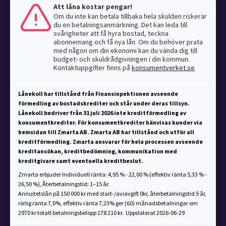
Att låna kostar pengar!
Om du inte kan betala tillbaka hela skulden riskerar
du en betalningsanmärkning. Det kan leda till
svårigheter att få hyra bostad, teckna
abonnemang och få nya lån. Om du behöver prata
med någon om din ekonomi kan du vända dig till
budget- och skuldrådgivningen i din kommun.
Kontaktuppgifter finns på
konsumentverket.se
Lånekoll har tillstånd från Finansinpektionen avseende
förmedling av bostadskrediter och står under deras tillsyn.
Lånekoll bedriver från 31 juli 2026 inte kreditförmedling av
konsumentkrediter. För konsumentkrediter hänvisas kunder via
hemsidan till Zmarta AB. Zmarta AB har tillstånd och utför all
kreditförmedling. Zmarta ansvarar för hela processen avseende
kreditansökan, kreditbedömning, kommunikation med
kreditgivare samt eventuella kreditbeslut.
Zmarta erbjuder Individuell ränta: 4,95 % - 22,00 % (effektiv ränta 5,33 % -
26,50 %), Återbetalningstid: 1–15 år.
Annuitetslån på 150 000 kr med start-/aviavgift 0kr, återbetalningstid 5 år,
rörlig ränta 7,0%, effektiv ränta 7,23% ger (60) månadsbetalningar om
2970 kr totalt betalningsbelopp 178 210 kr. Uppdaterat 2026-06-29