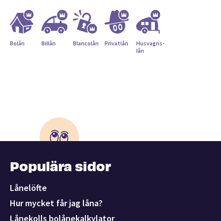
Bolån
Billån
Blancolån
Privatlån
Husvagns­
lån
Populära sidor
Lånelöfte
Hur mycket får jag låna?
Lånekolls bolånekalkylator