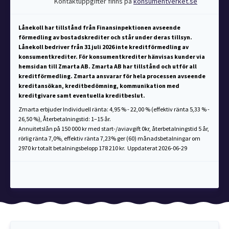
Kontaktuppgifter finns på
konsumentverket.se
Lånekoll har tillstånd från Finansinpektionen avseende
förmedling av bostadskrediter och står under deras tillsyn.
Lånekoll bedriver från 31 juli 2026 inte kreditförmedling av
konsumentkrediter. För konsumentkrediter hänvisas kunder via
hemsidan till Zmarta AB. Zmarta AB har tillstånd och utför all
kreditförmedling. Zmarta ansvarar för hela processen avseende
kreditansökan, kreditbedömning, kommunikation med
kreditgivare samt eventuella kreditbeslut.
Zmarta erbjuder Individuell ränta: 4,95 % - 22,00 % (effektiv ränta 5,33 % -
26,50 %), Återbetalningstid: 1–15 år.
Annuitetslån på 150 000 kr med start-/aviavgift 0kr, återbetalningstid 5 år,
rörlig ränta 7,0%, effektiv ränta 7,23% ger (60) månadsbetalningar om
2970 kr totalt betalningsbelopp 178 210 kr. Uppdaterat 2026-06-29