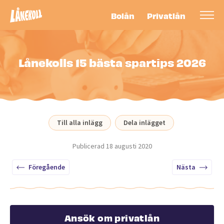
Bolån
Privatlån
Lånekolls 15 bästa spartips 2026
Till alla inlägg
Dela inlägget
Publicerad
18 augusti 2020
Föregående
Nästa
Ansök om privatlån