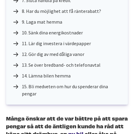
7. Sluta handla på kredit
8. Har du möjlighet att få ränterabatt?
9. Laga mat hemma
10. Sänk dina energikostnader
11. Lär dig investera i värdepapper
12. Gör dig av med dåliga vanor
13. Se över bredband- och telefonavtal
14. Lämna bilen hemma
15. Bli medveten om hur du spenderar dina
pengar
Många önskar att de var bättre på att spara
pengar så att de äntligen kunde ha råd att
köpa sitt drömhus, en
ny bil
eller åka på