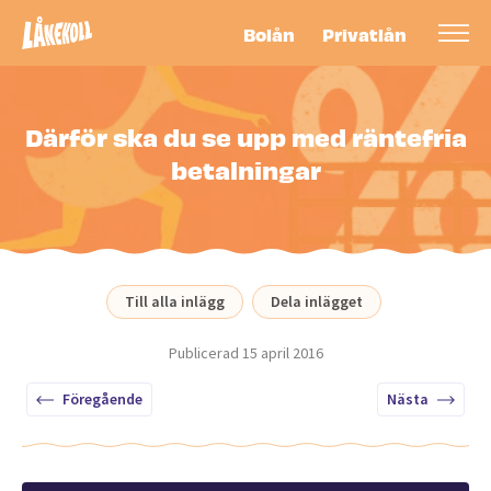
Bolån
Privatlån
Därför ska du se upp med räntefria
betalningar
Till alla inlägg
Dela inlägget
Publicerad
15 april 2016
Föregående
Nästa