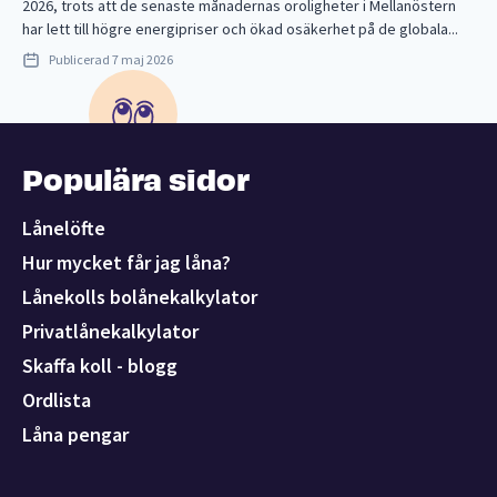
2026, trots att de senaste månadernas oroligheter i Mellanöstern
har lett till högre energipriser och ökad osäkerhet på de globala...
Publicerad
7 maj 2026
Populära sidor
Lånelöfte
Hur mycket får jag låna?
Lånekolls bolånekalkylator
Privatlånekalkylator
Skaffa koll - blogg
Ordlista
Låna pengar