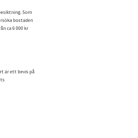
besiktning. Som
dersöka bostaden
ån ca 6 000 kr
t är ett bevis på
ets