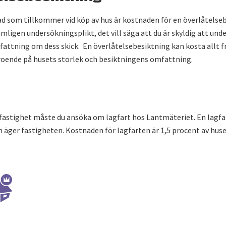
d som tillkommer vid köp av hus är kostnaden för en överlåtelse
mligen undersökningsplikt, det vill säga att du är skyldig att un
pfattning om dess skick. En överlåtelsebesiktning kan kosta allt fr
beroende på husets storlek och besiktningens omfattning.
fastighet måste du ansöka om lagfart hos Lantmäteriet. En lagfar
m äger fastigheten. Kostnaden för lagfarten är 1,5 procent av hus