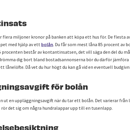
insats
 flera miljoner kronor på banken att köpa ett hus för. De flesta 
öpet med hjälp av ett
bolån
. Du får som mest låna 85 procent av b
 procenten består av kontantinsatsen, det vill säga den del du mås
 drömma dig bort bland bostadsannonserna bör du därför jämföra 
t lånelöfte. Då vet du hur högt du kan gå vid en eventuell budgivn
ningsavgift för bolån
n ut en uppläggningsavgift när du tar ett bolån. Det varierar från l
t rör det sig om några hundralappar upp till en tusenlapp.
elsebesiktning