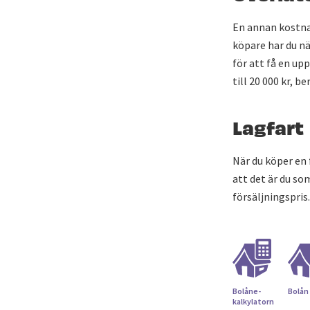
En annan kostna
köpare har du nä
för att få en up
till 20 000 kr, 
Lagfart
När du köper en 
att det är du so
försäljningspris.
Bolåne­
Bolån
kalkylatorn