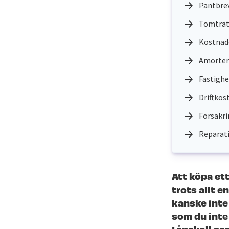
Pantbre
Tomträtt
Kostnade
Amorter
Fastighe
Driftkos
Försäkri
Reparati
Att köpa et
trots allt e
kanske inte
som du inte 
Lånekoll sa