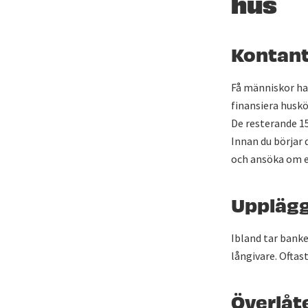
hus
Kontant
Få människor har
finansiera husk
De resterande 15
Innan du börjar
och ansöka om et
Upplägg
Ibland tar banke
långivare. Oftas
Överlåt