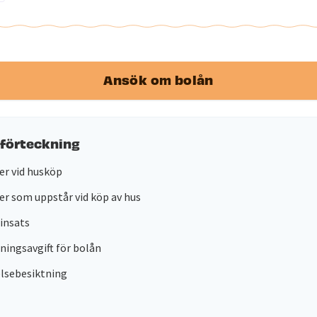
Ansök om bolån
sförteckning
r vid husköp
r som uppstår vid köp av hus
insats
ingsavgift för bolån
lsebesiktning