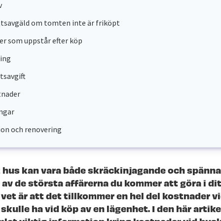
v
savgäld om tomten inte är friköpt
r som uppstår efter köp
ing
tsavgift
tnader
ngar
on och renovering
t hus kan vara både skräckinjagande och spänna
n av de största affärerna du kommer att göra i ditt
 vet är att det tillkommer en hel del kostnader 
skulle ha vid köp av en lägenhet. I den här artike
mlat viktig information kring kostnader vid hus