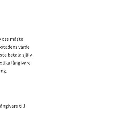
av oss måste
ostadens värde.
te betala själv.
olika långivare
ing.
ångivare till