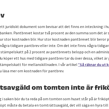
ev
ett juridiskt dokument som bevisar att det finns en inteckning i h
 banken. Pantbrevet kostar två procent av den summa som det är s
ur stor kostnaden blir. Hur stor kostnaden pantbrevet blir beror 
några tidigare pantbrev eller inte. Om det inte finns några tidigar
 stämpelskatt på 2 procent av pantbrevets belopp och en administ
u köper ett hus med tidigare pantbrev tar du över dessa, vilket är 
tämpelskatt för mellanskillnaden. I vår artikel
”Så räknar du ut 
u läsa mer om kostnaden för pantbrev.
tsavgäld om tomten inte är frik
g i saken bör du ta reda på om tomten som huset står på är friköpt
öpt måste du betala en tomträttsavgäld, det vill säga en hyra til