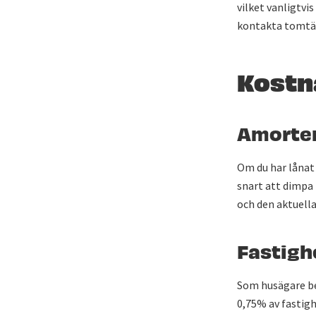
vilket vanligtvi
kontakta tomtä
Kostn
Amorte
Om du har lånat
snart att dimpa 
och den aktuella
Fastigh
Som husägare bet
0,75% av fastigh