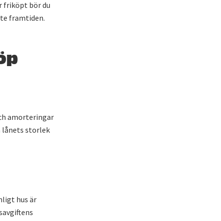
 friköpt bör du
te framtiden.
öp
och amorteringar
 lånets storlek
nligt hus är
savgiftens