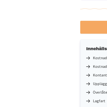
Innehåll
Kostnade
Kostnade
Kontant
Uppläggn
Överlåte
Lagfart