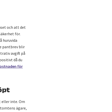
uset och att det
äkerhet för.
på huruvida
e pantbrev blir
rativ avgift på
positivt då du
kostnaden för
öpt
 eller inte. Om
l tomtens ägare,