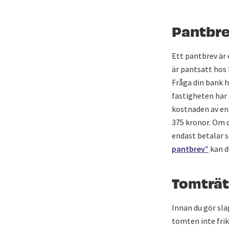
Pantbr
Ett pantbrev är 
är pantsatt hos
Fråga din bank h
fastigheten har 
kostnaden av en
375 kronor. Om d
endast betalar s
pantbrev”
kan d
Tomträt
Innan du gör sla
tomten inte frik