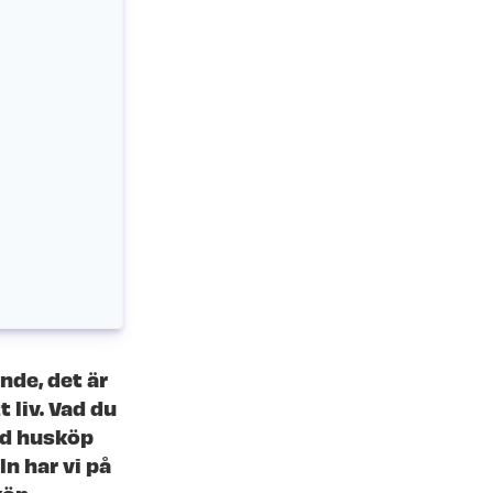
nde, det är
 liv. Vad du
vid husköp
ln har vi på
köp.