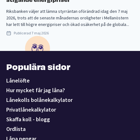
Riksbanken väljer att lämna styrräntan oförändrad idag den 7 maj
2026, trots att de senaste månadernas oroligheter i Mellanöstern
har lett till högre energipriser och ökad osäkerhet på de globala...
Publicerad
7 maj 2026
Populära sidor
Lånelöfte
Hur mycket får jag låna?
Lånekolls bolånekalkylator
Privatlånekalkylator
Skaffa koll - blogg
Ordlista
Låna pengar