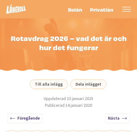
Bolån
Privatlån
Rotavdrag 2026 – vad det är och
hur det fungerar
Till alla inlägg
Dela inlägget
Uppdaterad
23 januari 2025
Publicerad
14 januari 2020
Föregående
Nästa