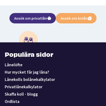
Ansök om privatlån
Ansök om bolån
Populära sidor
Lånelöfte
Hur mycket får jag låna?
Lånekolls bolånekalkylator
Privatlånekalkylator
Skaffa koll - blogg
Ordlista