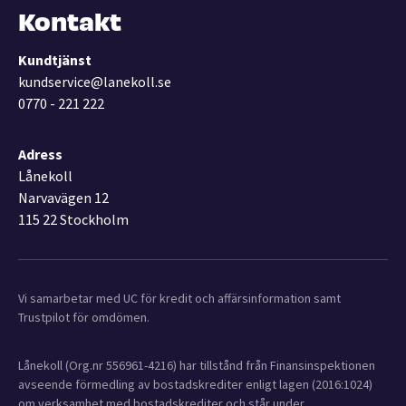
Kontakt
Kundtjänst
kundservice@lanekoll.se
0770 - 221 222
Adress
Lånekoll
Narvavägen 12
115 22 Stockholm
Vi samarbetar med UC för kredit och affärsinformation samt
Trustpilot för omdömen.
Lånekoll (Org.nr 556961-4216) har tillstånd från Finansinspektionen
avseende förmedling av bostadskrediter enligt lagen (2016:1024)
om verksamhet med bostadskrediter och står under