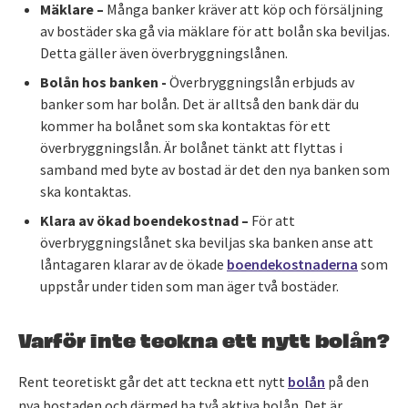
Mäklare –
Många banker kräver att köp och försäljning
av bostäder ska gå via mäklare för att bolån ska beviljas.
Detta gäller även överbryggningslånen.
Bolån hos banken -
Överbryggningslån erbjuds av
banker som har bolån. Det är alltså den bank där du
kommer ha bolånet som ska kontaktas för ett
överbryggningslån. Är bolånet tänkt att flyttas i
samband med byte av bostad är det den nya banken som
ska kontaktas.
Klara av ökad boendekostnad –
För att
överbryggningslånet ska beviljas ska banken anse att
låntagaren klarar av de ökade
boendekostnaderna
som
uppstår under tiden som man äger två bostäder.
Varför inte teckna ett nytt bolån?
Rent teoretiskt går det att teckna ett nytt
bolån
på den
nya bostaden och därmed ha två aktiva bolån. Det är