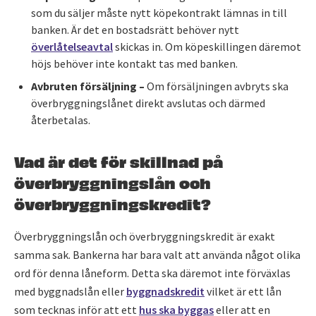
som du säljer måste nytt köpekontrakt lämnas in till
banken. Är det en bostadsrätt behöver nytt
överlåtelseavtal
skickas in. Om köpeskillingen däremot
höjs behöver inte kontakt tas med banken.
Avbruten försäljning –
Om försäljningen avbryts ska
överbryggningslånet direkt avslutas och därmed
återbetalas.
Vad är det för skillnad på
överbryggningslån och
överbryggningskredit?
Överbryggningslån och överbryggningskredit är exakt
samma sak. Bankerna har bara valt att använda något olika
ord för denna låneform. Detta ska däremot inte förväxlas
med byggnadslån eller
byggnadskredit
vilket är ett lån
som tecknas inför att ett
hus ska byggas
eller att en