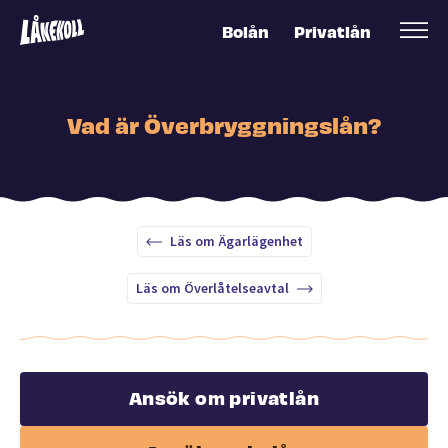
Bolån
Privatlån
Vad är Överbryggningslån?
Läs om Ägarlägenhet
Läs om Överlåtelseavtal
Ansök om privatlån