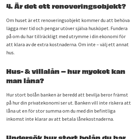
4. Är det ett renoveringsobjekt?
Om huset är ett renoveringsobjekt kommer du att behöva
lägga mer tid och pengar utöver själva husköpet. Fundera
på om du har tillräckligt med utrymme i din ekonomi för
att klara av de extra kostnaderna. Om inte – välj ett annat
hus.
Hus- & villalån – hur mycket kan
man låna?
Hur stort bolån banken är beredd att bevilja beror främst
på hur din privatekonomi ser ut. Banken vill inte riskera att
låna ut en för stor summa om du med din befintliga
inkomst inte klarar av att betala lånekostnaderna.
Undersök hur stort bolån du har