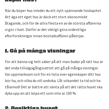
När du köper hus inleder du ett nytt spännande livskapitel.
Att äga ett eget hus är dock ett stort ekonomiskt
åtagande, och för de allra flesta en av de största affärerna
vi gör i livet. Därför är det viktigt göra ordentliga
efterforskningar innan bostadsaffären påbörjas.
1. Gå på många visningar
För att känna sig helt säker på att man budar på rätt hus är
det enda tillvägagångssättet att gå på många visningar.
Var uppmärksam och för en lista över egenskaper ditt hus
bör ha, och vilka du vill undvika. Låt sökandet ta tid och ha
tålamod! Det är bättre att vänta på att det rätta huset ska
dyka upp än att köpa ett som inte är 100 %.
2. Besiktiga huset