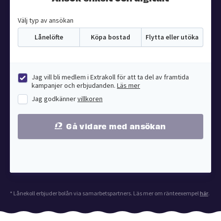
Välj typ av ansökan
Lånelöfte
Köpa bostad
Flytta eller utöka
Jag vill bli medlem i Extrakoll för att ta del av framtida
kampanjer och erbjudanden.
Läs mer
Jag godkänner
villkoren
Gå vidare med ansökan
* Lånekoll erbjuder bolån via samarbetspartners. Läs mer om ränteexempel
här
.