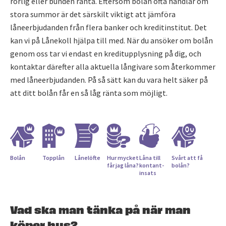
rörlig eller bunden ränta. Eftersom bolån ofta handlar om
stora summor är det särskilt viktigt att jämföra
låneerbjudanden från flera banker och kreditinstitut. Det
kan vi på Lånekoll hjälpa till med. När du ansöker om bolån
genom oss tar vi endast en kreditupplysning på dig, och
kontaktar därefter alla aktuella långivare som återkommer
med låneerbjudanden. På så sätt kan du vara helt säker på
att ditt bolån får en så låg ränta som möjligt.
Bolån
Topplån
Lånelöfte
Hur mycket
Låna till
Svårt att få
får jag låna?
kontant­
bolån?
insats
Vad ska man tänka på när man
köper hus?